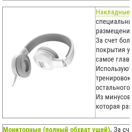
Накладные 
специальны
размещения
За счет бо
покрытия ух
самое главн
Используют
тренировок 
остального
Из минусов
которая раз
Мониторные (полный обхват ушей)
.
За сч