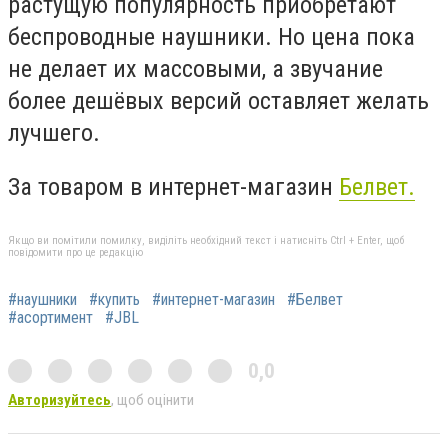
растущую популярность приобретают
беспроводные наушники. Но цена пока
не делает их массовыми, а звучание
более дешёвых версий оставляет желать
лучшего.
За товаром в интернет-магазин
Белвет.
Якщо ви помітили помилку, виділіть необхідний текст і натисніть Ctrl + Enter, щоб
повідомити про це редакцію
#наушники
#купить
#интернет-магазин
#Белвет
#асортимент
#JBL
0,0
Авторизуйтесь
, щоб оцінити