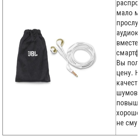
распро
мало м
прослу
аудиок
вместе
смартф
Вы пол
цену. Н
качест
шумов 
повыше
хорошо
не сму