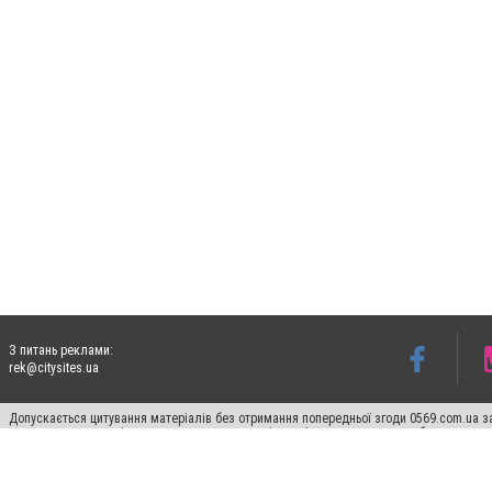
З питань реклами:
rek@citysites.ua
Допускається цитування матеріалів без отримання попередньої згоди 0569.com.ua за
пошукових систем гіперпосилання на цитовані статті не нижче другого абзацу в тек
Матеріали з плашками "Новини компаній", "Промо", "Партнерський матеріал", "Партнер