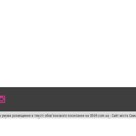
 умови розміщення в тексті обов'язкового посилання на 0569.com.ua - Сайт міста Сам
сті або в якості джерела. Порушення виняткових прав переслідується Законом.
ський спецпроєкт", "Політичні новини", "Пресреліз", "PR", "Офіційно", "Політична рек