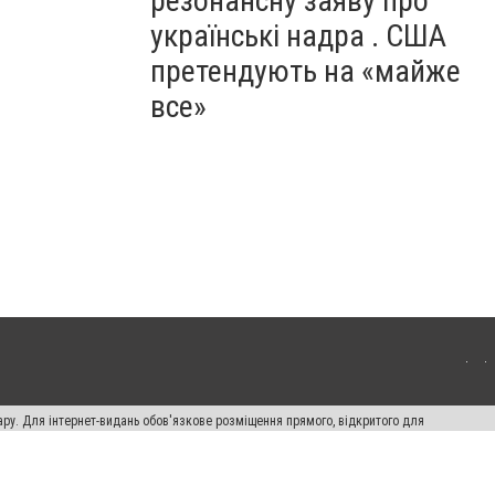
резонансну заяву про
українські надра . США
претендують на «майже
все»
ару. Для інтернет-видань обов'язкове розміщення прямого, відкритого для
лама" публікуються на правах реклами.