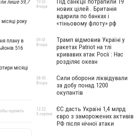
Під санкції потрапили 19
ли лише 59,7
10:25
Вчора
нових цілей . Британія
вдарила по банках і
 місяці року
«тіньовому флоту» рф
Трамп відмовив Україні у
09:41
ня плану в
Вчора
ракетах Patriot на тлі
ьйонів 516
кривавих атак Росії : Нас
розділяє океан
отири місяці
Сили оборони ліквідували
08:45
Вчора
за добу понад 1200
окупантів
ЄС дасть Україні 1,4 млрд
12:22
тобы оценить
5 серпня
євро з заморожених активів
РФ після нічної атаки