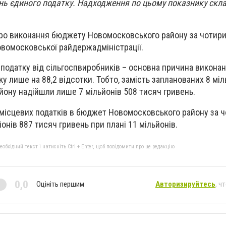
нь єдиного податку. Надходження по цьому показнику скла
 про виконання бюджету Новомосковського району за чотири
вомосковської райдержадміністрації.
одатку від сільгоспвиробників – основна причина виконан
у лише на 88,2 відсотки. Тобто, замість запланованих 8 міл
айону надійшли лише 7 мільйонів 508 тисяч гривень.
місцевих податків в бюджет Новомосковського району за ч
онів 887 тисяч гривень при плані 11 мільйонів.
бхідний текст і натисніть Ctrl + Enter, щоб повідомити про це редакцію
0,0
Оцініть першим
Авторизируйтесь
, ч