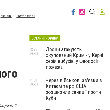
озвілля
Фотоотчеты
ОСТАННІ НОВИНИ
Дрони атакують
12:25
Вчора
окупований Крим - у Керчі
серія вибухів, у Феодосії
пожежа
ного
Через військові зв'язки з
11:30
Вчора
Китаєм та рф США
розширили санкції проти
Куби
 бюджет 1