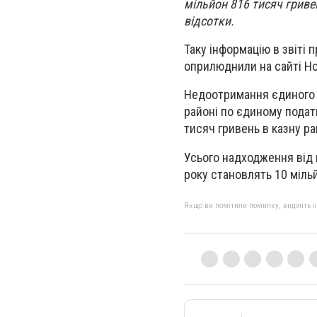
мільйон 816 тисяч гриве
відсотки.
Таку інформацію в звіті
оприлюднили на сайті Но
Недоотримання єдиного п
районі по єдиному податк
тисяч гривень в казну р
Усього надходження від 
року становлять 10 мільй
Якщо ви помітили помилку, виділіть нео