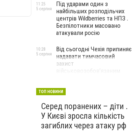
Під ударами один з
11:25
5 серпня
найбільших розподільчих
центрів Wildberries та НПЗ .
Безпілотники масовано
атакували росію
Від сьогодні Чехія припиняє
10:28
5 серпня
надавати тимчасовий
захист
військовозобов’язаним
українцям
ТОП НОВИНИ
Серед поранених – діти .
У Києві зросла кількість
загиблих через атаку рф