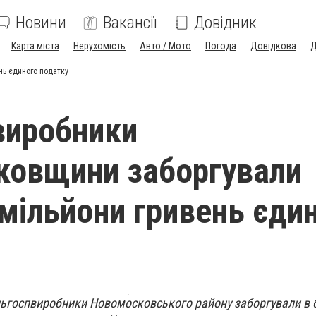
Новини
Вакансії
Довідник
Карта міста
Нерухомість
Авто / Мото
Погода
Довідкова
Д
нь єдиного податку
виробники
ковщини заборгували
мільйони гривень єди
сільгоспвиробники Новомосковського району заборгували в