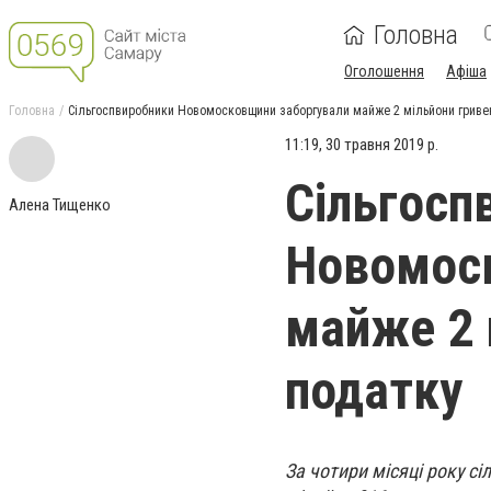
Головна
Оголошення
Афіша
Головна
Сільгоспвиробники Новомосковщини заборгували майже 2 мільйони гриве
11:19, 30 травня 2019 р.
Сільгосп
Алена Тищенко
Новомос
майже 2 
податку
За чотири місяці року 