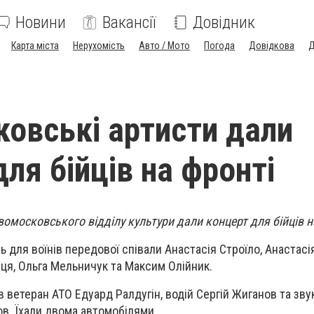
Новини
Вакансії
Довідник
Карта міста
Нерухомість
Авто / Мото
Погода
Довідкова
Д
овські артиcти дали
ля бійців на фронті
вомосковського відділу культури дали концерт для бійців н
ень для воїнів передової співали Анастасія Строїло, Анастасі
иця, Ольга Мельничук та Максим Олійник.
 ветеран АТО Едуард Ралдугін, водій Сергій Жиганов та зв
ов. Їхали двома автомобілями.