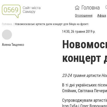
Головна
Оголошення
Афіша
Головна
Новомосковські артиcти дали концерт для бійців на фронті
14:30, 26 травня 2019 р.
Новомоск
Алена Тищенко
концерт д
23-24 травня артисти Но
В ті дні українських піс
Олійник, Світлана Печер
Супроводжували артистів
Ігор Губа і Олег Ворошил