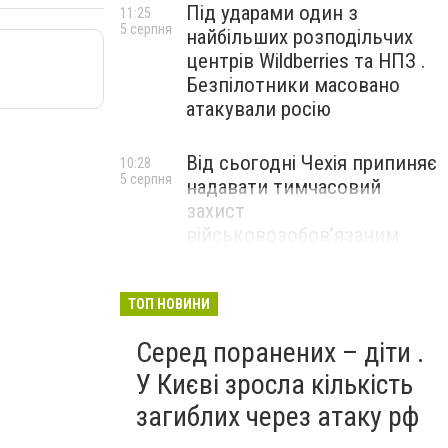
Під ударами один з
11:25
5 серпня
найбільших розподільчих
центрів Wildberries та НПЗ .
Безпілотники масовано
атакували росію
Від сьогодні Чехія припиняє
10:28
5 серпня
надавати тимчасовий
захист
військовозобов’язаним
українцям
ТОП НОВИНИ
Серед поранених – діти .
У Києві зросла кількість
загиблих через атаку рф