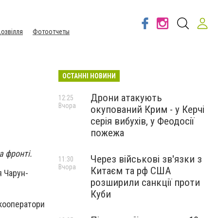
озвілля
Фотоотчеты
ОСТАННІ НОВИНИ
Дрони атакують
12:25
Вчора
окупований Крим - у Керчі
серія вибухів, у Феодосії
пожежа
а фронті.
Через військові зв'язки з
11:30
Вчора
Китаєм та рф США
я Чарун-
розширили санкції проти
Куби
укооператори