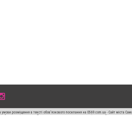
 умови розміщення в тексті обов'язкового посилання на 0569.com.ua - Сайт міста Сам
сті або в якості джерела. Порушення виняткових прав переслідується Законом.
ський спецпроєкт", "Політичні новини", "Пресреліз", "PR", "Офіційно", "Політична рек