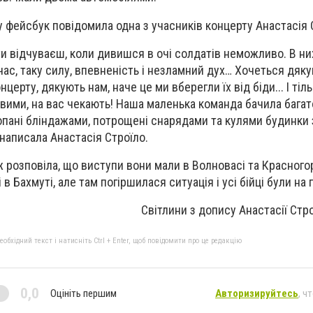
 у фейсбук повідомила одна з учасників концерту Анастасія 
и відчуваєш, коли дивишся в очі солдатів неможливо. В них
ночас, таку силу, впевненість і незламний дух… Хочеться дяку
онцерту, дякують нам, наче це ми вберегли їх від біди... І ті
ими, на вас чекають! Наша маленька команда бачила багато
копані бліндажами, потрощені снарядами та кулями будинки
, написала Анастасія Строїло.
 розповіла, що виступи вони мали в Волновасі та Красногор
в Бахмуті, але там погіршилася ситуація і усі бійці були на 
Світлини з допису Анастасії Стр
бхідний текст і натисніть Ctrl + Enter, щоб повідомити про це редакцію
0,0
Оцініть першим
Авторизируйтесь
, ч