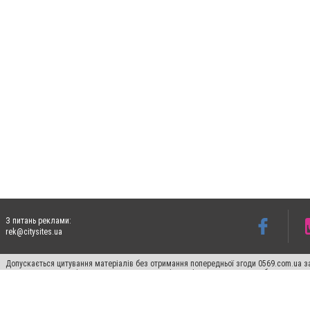
З питань реклами:
rek@citysites.ua
Допускається цитування матеріалів без отримання попередньої згоди 0569.com.ua за
пошукових систем гіперпосилання на цитовані статті не нижче другого абзацу в тек
Матеріали з плашками "Новини компаній", "Промо", "Партнерський матеріал", "Партнер