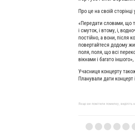
Про це на своїй сторінці
«Передати словами, що т
і смуток, і втому, і, вод
постійно, а вони, після к
повертайтеся додому жив
поля, поля, що всі пере
вікнами і багато іншого»
Учасниця концерту також
Планували дати концерт і 
Якщо ви помітили помилку, виділіть нео