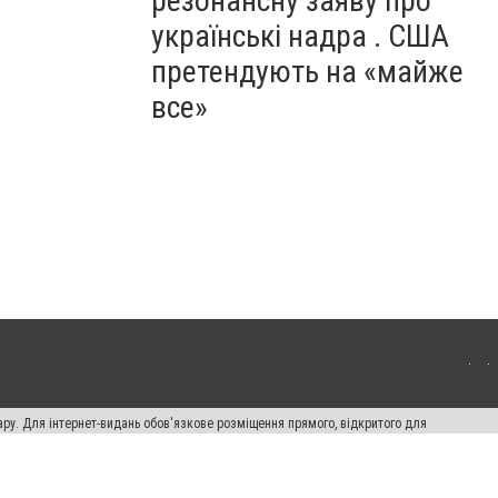
резонансну заяву про
українські надра . США
претендують на «майже
все»
ару. Для інтернет-видань обов'язкове розміщення прямого, відкритого для
лама" публікуються на правах реклами.