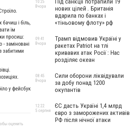
Під санкції потрапили 19
10:25
Вчора
нових цілей . Британія
Строїло.
вдарила по банках і
«тіньовому флоту» рф
 бачиш і біль,
вати їм
льки просиш:
Трамп відмовив Україні у
09:41
 - заміновані
Вчора
ракетах Patriot на тлі
 з забитими
кривавих атак Росії : Нас
розділяє океан
івці.
Сили оборони ліквідували
08:45
позиціях.
Вчора
за добу понад 1200
оїло у фейсбук
окупантів
ЄС дасть Україні 1,4 млрд
12:22
5 серпня
євро з заморожених активів
РФ після нічної атаки
тобы оценить