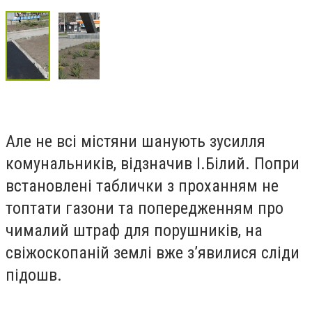
Але не всі містяни шанують зусилля
комунальників, відзначив І.Білий. Попри
встановлені таблички з проханням не
топтати газони та попередженням про
чималий штраф для порушників, на
свіжоскопаній землі вже з’явилися сліди
підошв.