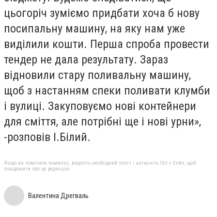
цьогоріч зуміємо придбати хоча б нову
посипальну машину, на яку нам уже
виділили кошти. Перша спроба провести
тендер не дала результату. Зараз
відновили стару поливальну машину,
щоб з настанням спеки поливати клумби
і вулиці. Закуповуємо нові контейнери
для сміття, але потрібні ще і нові урни»,
-розповів І.Білий.
Якщо ви помітили помилку, виділіть необхідний текст і натисніть Ctrl + Enter, щоб
повідомити про це редакцію
Валентина Дрегваль