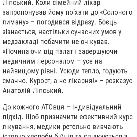
Ліпський. Коли сімейний лікар
запропонував йому поїхати до «Солоного
лиману» – погодився відразу. Боєць
зізнається, настільки сучасних умов у
медзакладі побачити не очікував.
«Починаючи від палат і завершуючи
медичним персоналом – усе на
найвищому рівні. Усюди тепло, годують
смачно. Курорт, а не лікарня!» – розказує
Анатолій Ліпський.
До кожного АТОвця – індивідуальний
підхід. Щоб призначити ефективний курс
лікування, медики ретельно вивчають
історію хвороби бійців та спілкуються з