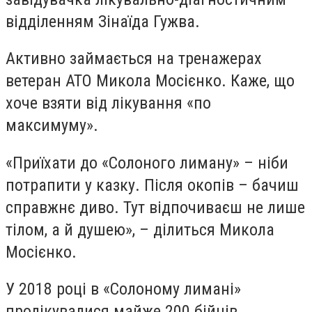
відділенням Зінаїда Гужва.
Активно займається на тренажерах
ветеран АТО Микола Мосієнко. Каже, що
хоче взяти від лікування «по
максимуму».
«Приїхати до «Солоного лиману» – ніби
потрапити у казку. Після окопів – бачиш
справжнє диво. Тут відпочиваєш не лише
тілом, а й душею», – ділиться Микола
Мосієнко.
У 2018 році в «Солоному лимані»
пролікувалися майже 200 бійців.