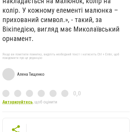
накладається на малюнок, колір на
колір. У кожному елементі малюнка –
прихований символ.», - такий, за
Вікіпедією, вигляд має Миколаївський
орнамент.
Якщо ви помітили помилку, виділіть необхідний текст і натисніть Ctrl + Enter, щоб
повідомити про це редакцію
Алена Тищенко
0,0
Авторизуйтесь
, щоб оцінити