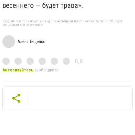
весеннего — будет трава».
Якщо ви помітили помилку, виділіть необхідний текст і натисніть Ctrl + Enter, щоб
повідомити про це редакцію
Алена Тищенко
0,0
Авторизуйтесь
, щоб оцінити