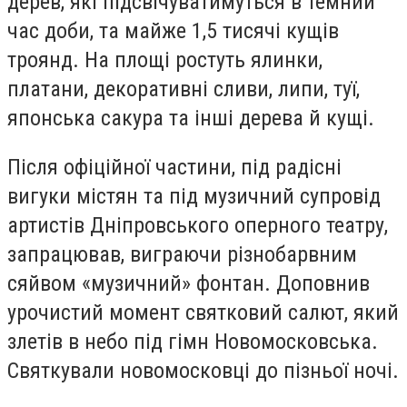
дерев, які підсвічуватимуться в темний
час доби, та майже 1,5 тисячі кущів
троянд. На площі ростуть ялинки,
платани, декоративні сливи, липи, туї,
японська сакура та інші дерева й кущі.
Після офіційної частини, під радісні
вигуки містян та під музичний супровід
артистів Дніпровського оперного театру,
запрацював, виграючи різнобарвним
сяйвом «музичний» фонтан. Доповнив
урочистий момент святковий салют, який
злетів в небо під гімн Новомосковська.
Святкували новомосковці до пізньої ночі.