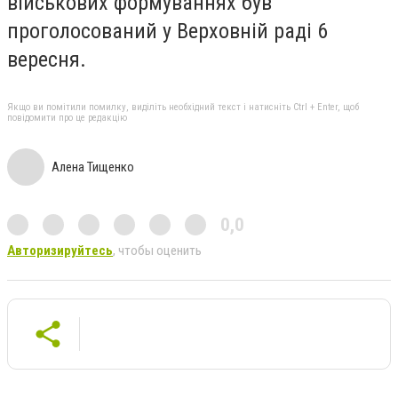
військових формуваннях був
проголосований у Верховній раді 6
вересня.
Якщо ви помітили помилку, виділіть необхідний текст і натисніть Ctrl + Enter, щоб
повідомити про це редакцію
Алена Тищенко
0,0
Авторизируйтесь
, чтобы оценить