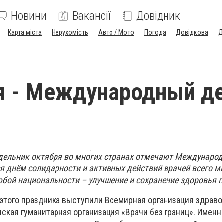
Новини
Вакансії
Довідник
Карта міста
Нерухомість
Авто / Мото
Погода
Довідкова
Д
я - Международный д
дельник октября во многих странах отмечают Междунаро
ся днём солидарности и активных действий врачей всего м
юбой национальности – улучшение и сохранение здоровья 
этого праздника выступили Всемирная организация здраво
кая гуманитарная организация «Врачи без границ». Именн