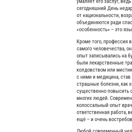
умаляет его заслуг, вед
сегодняшний День недар
от национальности, возр
объединяются ради спас
«особенность» – это язы
Кроме того, профессия в
самого человечества, о
опыт записывались на бу
были лекарственные тра
колдовством или мистико
с ними и медицина, став
страшные болезни, как х
существенно повысить с
многих людей. Современ
колоссальный опыт враче
ответственная работа, в
ещё – и очень востребов
Любой современный чело