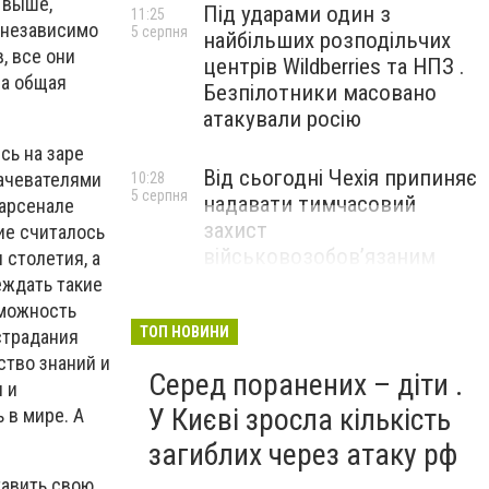
о выше,
Під ударами один з
11:25
 независимо
5 серпня
найбільших розподільчих
, все они
центрів Wildberries та НПЗ .
на общая
Безпілотники масовано
атакували росію
сь на заре
Від сьогодні Чехія припиняє
рачевателями
10:28
5 серпня
надавати тимчасовий
 арсенале
захист
ие считалось
військовозобов’язаним
 столетия, а
українцям
еждать такие
зможность
ТОП НОВИНИ
страдания
ство знаний и
Серед поранених – діти .
 и
У Києві зросла кількість
 в мире. А
загиблих через атаку рф
тавить свою