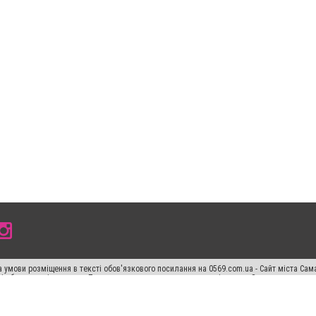
 умови розміщення в тексті обов'язкового посилання на 0569.com.ua - Сайт міста Сам
сті або в якості джерела. Порушення виняткових прав переслідується Законом.
ський спецпроєкт", "Політичні новини", "Пресреліз", "PR", "Офіційно", "Політична рек