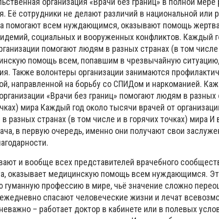
ьственная организация «Врачи без границ» в полной мере
я. Её сотрудники не делают различий в национальной или 
 а помогают всем нуждающимся, оказывают помощь жертв
пидемий, социальных и вооруженных конфликтов. Каждый г
рганизации помогают людям в разных странах (в том числе 
цинскую помощь всем, попавшим в чрезвычайную ситуацию,
ия. Также волонтеры организации занимаются профилактич
ой, направленной на борьбу со СПИДом и наркоманией. Ка
организации «Врачи без границ» помогают людям в разных 
очках) мира Каждый год около тысячи врачей от организаци
в разных странах (в том числе и в горячих точках) мира И 
ча, в первую очередь, именно они получают свои заслуж
лагодарности.
вают и вообще всех представителей врачебного сообщества
та, оказывает медицинскую помощь всем нуждающимся. Эт
 гуманную профессию в мире, чьё значение сложно переоц
 ежедневно спасают человеческие жизни и лечат всевоз
 неважно – работает доктор в кабинете или в полевых услов