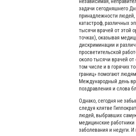
независимая, неправител
задачи сегодняшнего Дн
принадлежности людей,
катастроф, различных э
тысячи врачей от этой о
точках), оказывая меди
дискриминации и различ
просветительской работ
около тысячи врачей от 
том числе и в горячих т
границ» помогают людям 
Международный день вра
поздравления и слова б
Однако, сегодня не забы
следуя клятве Гиппокра
людей, выбравших самую
медицинские работники
заболевания и недуги. И