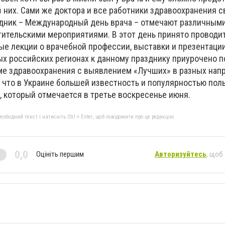
 них. Сами же доктора и все работники здравоохранения с
дник – Международный день врача – отмечают различным
ительскими мероприятиями. В этот день принято проводи
е лекции о врачебной профессии, выставки и презентации.
ых российских регионах к данному празднику приурочено 
еме здравоохранения с выявлением «Лучших» в разных нап
, что в Украине большей известность и популярностью пол
, который отмечается в третье воскресенье июня.
бхідний текст і натисніть Ctrl + Enter, щоб повідомити про це редакцію
0,0
Оцініть першим
Авторизуйтесь
, щоб