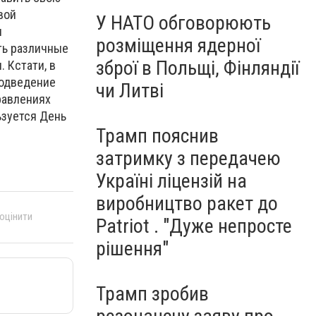
вой
У НАТО обговорюють
и
розміщення ядерної
ть различные
зброї в Польщі, Фінляндії
 Кстати, в
подведение
чи Литві
равлениях
ьзуется День
Трамп пояснив
затримку з передачею
Україні ліцензій на
виробництво ракет до
 оцінити
Patriot . "Дуже непросте
рішення"
Трамп зробив