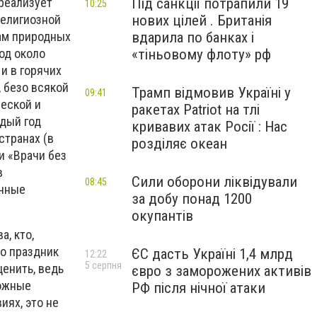
Під санкції потрапили 19
 реализует
10:25
нових цілей . Британія
религиозной
вдарила по банках і
ам природных
«тіньовому флоту» рф
од около
и в горячих
 безо всякой
Трамп відмовив Україні у
09:41
еской и
ракетах Patriot на тлі
ждый год
кривавих атак Росії : Нас
странах (в
розділяє океан
и «Врачи без
в
Сили оборони ліквідували
08:45
енные
за добу понад 1200
окупантів
, кто,
о праздник
ЄС дасть Україні 1,4 млрд
12:22
5 серпня
енить, ведь
євро з заморожених активів
можные
РФ після нічної атаки
иях, это не