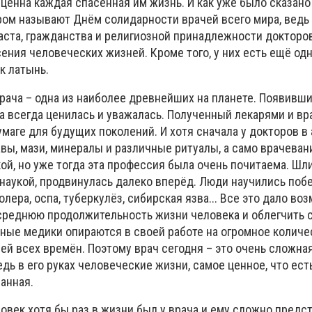
ь ценна каждая спасенная им жизнь. И как уже было сказан
ом называют Днём солидарности врачей всего мира, ведь
аста, гражданства и религиозной принадлежности докторов
ения человеческих жизней. Кроме того, у них есть ещё од
к латынь.
рача – одна из наиболее древнейших на планете. Появивши
на всегда ценилась и уважалась. Полученный лекарями и в
маге для будущих поколений. И хотя сначала у докторов в
вы, мази, минералы и различные ритуалы, а само врачеван
й, но уже тогда эта профессия была очень почитаема. Шли
 наукой, продвинулась далеко вперёд. Люди научились поб
олера, оспа, туберкулёз, сибирская язва... Все это дало во
реднюю продолжительность жизни человека и облегчить 
ные медики опираются в своей работе на огромное количе
й всех времён. Поэтому врач сегодня – это очень сложная
едь в его руках человеческие жизни, самое ценное, что есть
анная.
век хотя бы раз в жизни был у врача и ему сложно предс