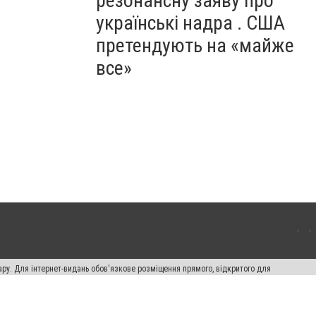
резонансну заяву про
українські надра . США
претендують на «майже
все»
ару. Для інтернет-видань обов'язкове розміщення прямого, відкритого для
лама" публікуються на правах реклами.