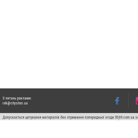
З питань реклами:
rek@citysites.ua
Допускається цитування матеріалів без отримання попередньої згоди 0569.com.ua за
пошукових систем гіперпосилання на цитовані статті не нижче другого абзацу в тек
Матеріали з плашками "Новини компаній", "Промо", "Партнерський матеріал", "Партнер