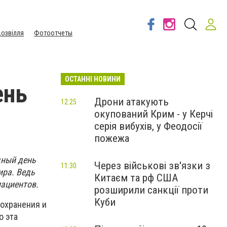
озвілля
Фотоотчеты
ОСТАННІ НОВИНИ
ень
Дрони атакують
12:25
окупований Крим - у Керчі
серія вибухів, у Феодосії
пожежа
дный день
Через військові зв'язки з
11:30
ира. Ведь
Китаєм та рф США
пациентов.
розширили санкції проти
Куби
охранения и
о эта