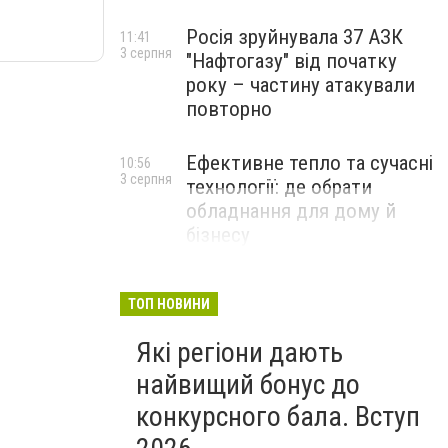
Росія зруйнувала 37 АЗК
11:41
3 серпня
"Нафтогазу" від початку
року – частину атакували
повторно
Ефективне тепло та сучасні
10:56
3 серпня
технології: де обрати
обладнання для дому й
бізнесу
НОВИНИ КОМПАНІЙ
ТОП НОВИНИ
Які регіони дають
найвищий бонус до
конкурсного бала. Вступ