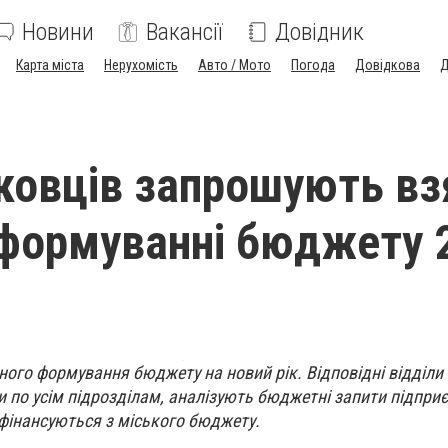
Новини
Вакансії
Довідник
Карта міста
Нерухомість
Авто / Мото
Погода
Довідкова
Д
овців запрошують вз
 формуванні бюджету 
ного формування бюджету на новий рік. Відповідні відділи
по усім підрозділам, аналізують бюджетні запити підпри
і фінансуються з міського бюджету.