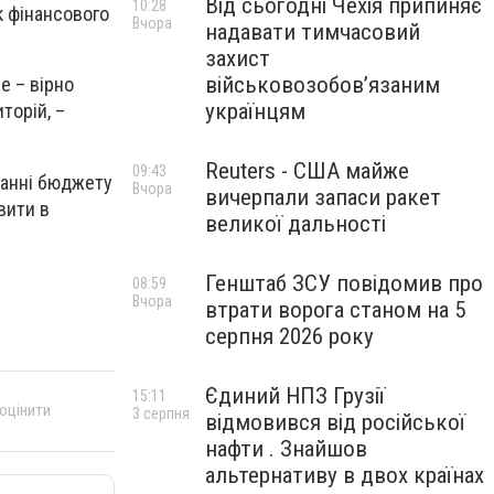
Від сьогодні Чехія припиняє
10:28
к фінансового
Вчора
надавати тимчасовий
захист
військовозобов’язаним
е – вірно
українцям
торій, –
Reuters - США майже
09:43
ванні бюджету
Вчора
вичерпали запаси ракет
вити в
великої дальності
Генштаб ЗСУ повідомив про
08:59
Вчора
втрати ворога станом на 5
серпня 2026 року
Єдиний НПЗ Грузії
15:11
 оцінити
3 серпня
відмовився від російської
нафти . Знайшов
альтернативу в двох країнах