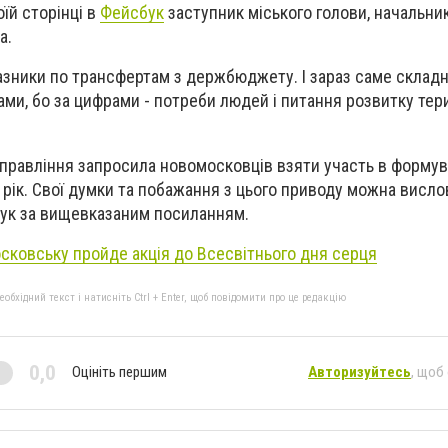
їй сторінці в
Фейсбук
заступник міського голови, начальни
а.
азники по трансфертам з держбюджету. І зараз саме складн
ми, бо за цифрами - потреби людей і питання розвитку тери
управління запросила новомосковців взяти участь в форму
рік. Свої думки та побажання з цього приводу можна висло
бук за вищевказаним посиланням.
сковську пройде акція до Всесвітнього дня серця
бхідний текст і натисніть Ctrl + Enter, щоб повідомити про це редакцію
0,0
Оцініть першим
Авторизуйтесь
, щоб