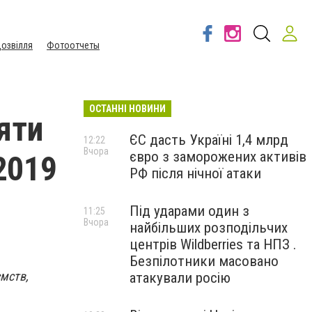
озвілля
Фотоотчеты
ОСТАННІ НОВИНИ
яти
ЄС дасть Україні 1,4 млрд
12:22
Вчора
євро з заморожених активів
2019
РФ після нічної атаки
Під ударами один з
11:25
Вчора
найбільших розподільчих
центрів Wildberries та НПЗ .
Безпілотники масовано
ємств,
атакували росію