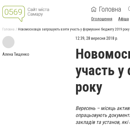
Головна
Оголошення
Афіша
Головна
Новомосковців запрошують взяти участь у формуванні бюджету 2019 року
12:39, 28 вересня 2018 р.
Новомоск
Алена Тищенко
участь у
року
Вересень – місяць актив
опрацьовують документи 
закладів та установ, як