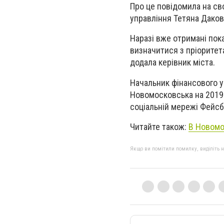
Про це повідомила на сво
управління Тетяна Даков
Наразі вже отримані пок
визначитися з пріоритета
додала керівник міста.
Начальник фінансового 
Новомосковська на 2019 
соціальній мережі Фейс
Читайте також:
В Новомо
Якщо ви помітили помилку, виділіть нео