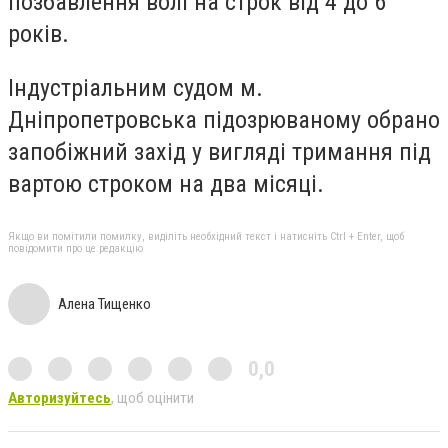
позбавлення волі на строк від 4 до 6
років.
Індустріальним судом м.
Дніпропетровська підозрюваному обрано
запобіжний захід у вигляді тримання під
вартою строком на два місяці.
Якщо ви помітили помилку, виділіть необхідний текст і натисніть Ctrl + Enter, щоб
повідомити про це редакцію
Алена Тищенко
0,0
Авторизуйтесь
, щоб оцінити