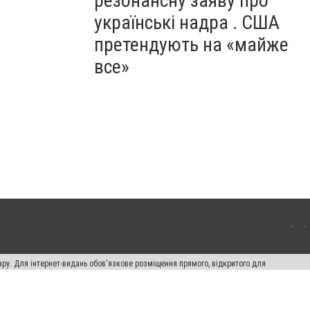
резонансну заяву про
українські надра . США
претендують на «майже
все»
ару. Для інтернет-видань обов'язкове розміщення прямого, відкритого для
лама" публікуються на правах реклами.