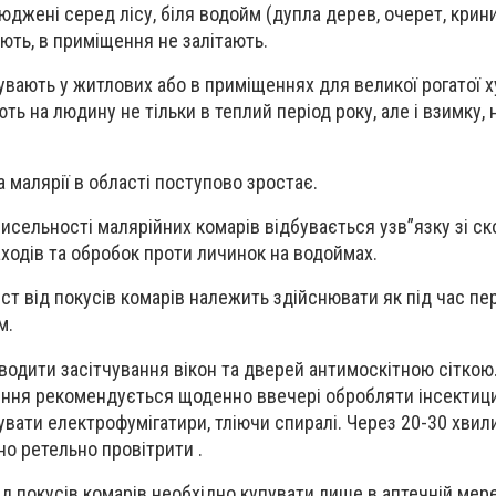
джені серед лісу, біля водойм (дупла дерев, очерет, криниц
ть, в приміщення не залітають.
увають у житлових або в приміщеннях для великої рогатої х
ть на людину не тільки в теплий період року, але і взимку,
 малярії в області поступово зростає.
чисельності малярійних комарів відбувається узв”язку зі с
аходів та обробок проти личинок на водоймах.
ист від покусів комарів належить здійснювати як під час пе
м.
водити засітчування вікон та дверей антимоскітною сіткою
ення рекомендується щоденно ввечері обробляти інсекти
вати електрофумігатири, тліючи спиралі. Через 20-30 хвил
но ретельно провітрити .
ід покусів комарів необхідно купувати лише в аптечній мере