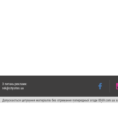
З питань реклами:
rek@citysites.ua
Допускається цитування матеріалів без отримання попередньої згоди 0569.com.ua за
пошукових систем гіперпосилання на цитовані статті не нижче другого абзацу в тек
Матеріали з плашками "Новини компаній", "Промо", "Партнерський матеріал", "Партнер