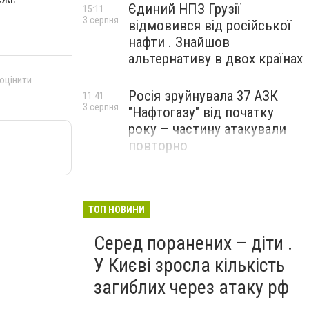
Єдиний НПЗ Грузії
15:11
3 серпня
відмовився від російської
нафти . Знайшов
альтернативу в двох країнах
 оцінити
Росія зруйнувала 37 АЗК
11:41
3 серпня
"Нафтогазу" від початку
року – частину атакували
повторно
ТОП НОВИНИ
Серед поранених – діти .
У Києві зросла кількість
загиблих через атаку рф