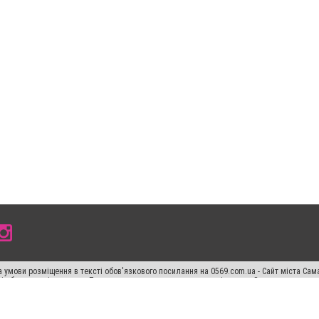
 умови розміщення в тексті обов'язкового посилання на 0569.com.ua - Сайт міста Сам
сті або в якості джерела. Порушення виняткових прав переслідується Законом.
ський спецпроєкт", "Політичні новини", "Пресреліз", "PR", "Офіційно", "Політична рек