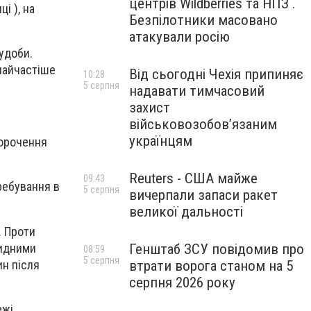
центрів Wildberries та НПЗ .
і ), на
Безпілотники масовано
атакували росію
удоби.
 найчастіше
Від сьогодні Чехія припиняє
10:28
5 серпня
надавати тимчасовий
захист
військовозобов’язаним
українцям
корочення
Reuters - США майже
09:43
ребування в
5 серпня
вичерпали запаси ракет
великої дальності
. Проти
цидними
Генштаб ЗСУ повідомив про
08:59
5 серпня
ин після
втрати ворога станом на 5
серпня 2026 року
жі.