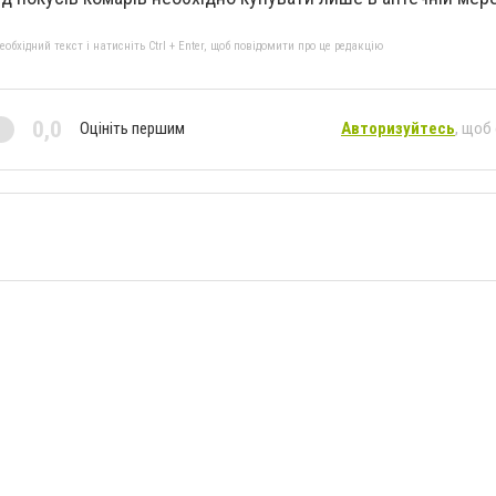
бхідний текст і натисніть Ctrl + Enter, щоб повідомити про це редакцію
0,0
Оцініть першим
Авторизуйтесь
, щоб