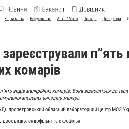
Новини
Вакансії
Довідник
Карта міста
Нерухомість
Авто / Мото
Погода
Довідкова
Д
і зареєстрували п”ять 
их комарів
 п”ять видів малярійних комарів. Вона відноситься до терит
мування місцевих випадків малярії.
 «Дніпропетровський обласний лабораторний центр МОЗ Укр
 двох видів: ендофільні та екзофільні.