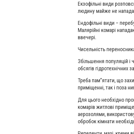
Екзофільні види розповсю
людину майже не нападаю
Ендофільні види – переб
Малярійні комарі нападаю
ввечері.
Чисельність переносника
Збільшення популяцій і 
обсягів гідротехнічних з
Треба пам”ятати, що зах
приміщенні, так і поза ни
Для цього необхідно про
комарів житлові приміщ
аерозолями, використову
обробок кімнати необхід
Репеленти, мазі, креми в