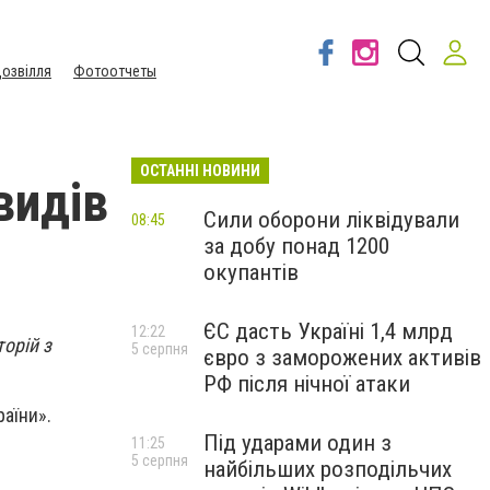
озвілля
Фотоотчеты
ОСТАННІ НОВИНИ
видів
Сили оборони ліквідували
08:45
за добу понад 1200
окупантів
ЄС дасть Україні 1,4 млрд
12:22
орій з
5 серпня
євро з заморожених активів
РФ після нічної атаки
аїни».
Під ударами один з
11:25
5 серпня
найбільших розподільчих