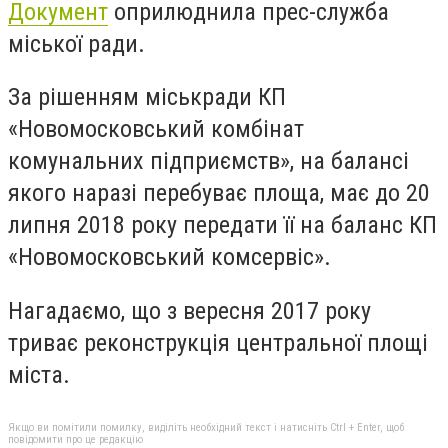
Документ
оприлюднила прес-служба
міської ради.
За рішенням міськради КП
«Новомосковський комбінат
комунальних підприємств», на балансі
якого наразі перебуває площа, має до 20
липня 2018 року передати її на баланс КП
«Новомосковський комсервіс».
Нагадаємо, що з вересня 2017 року
триває реконструкція центральної площі
міста.
Якщо ви помітили помилку, виділіть необхідний текст і натисніть Ctrl + Enter, щоб
повідомити про це редакцію