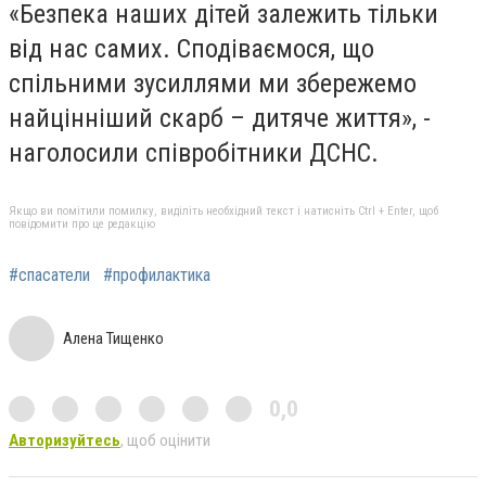
«Безпека наших дітей залежить тільки
від нас самих. Сподіваємося, що
спільними зусиллями ми збережемо
найцінніший скарб – дитяче життя», -
наголосили співробітники ДСНС.
Якщо ви помітили помилку, виділіть необхідний текст і натисніть Ctrl + Enter, щоб
повідомити про це редакцію
#спасатели
#профилактика
Алена Тищенко
0,0
Авторизуйтесь
, щоб оцінити