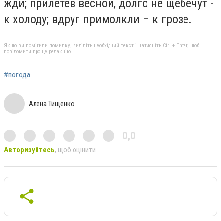
жди; прилетев весной, долго не щебечут -
к холоду; вдруг примолкли – к грозе.
Якщо ви помітили помилку, виділіть необхідний текст і натисніть Ctrl + Enter, щоб
повідомити про це редакцію
#погода
Алена Тищенко
0,0
Авторизуйтесь
, щоб оцінити