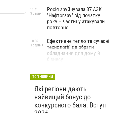
Росія зруйнувала 37 АЗК
11:41
3 серпня
"Нафтогазу" від початку
року – частину атакували
повторно
Ефективне тепло та сучасні
10:56
3 серпня
технології: де обрати
обладнання для дому й
бізнесу
НОВИНИ КОМПАНІЙ
ТОП НОВИНИ
Які регіони дають
найвищий бонус до
конкурсного бала. Вступ