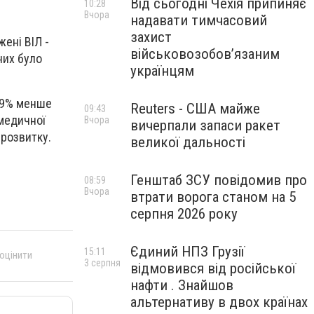
Від сьогодні Чехія припиняє
10:28
Вчора
надавати тимчасовий
захист
ені ВІЛ -
військовозобов’язаним
них було
українцям
 39% менше
Reuters - США майже
09:43
 медичної
Вчора
вичерпали запаси ракет
розвитку.
великої дальності
Генштаб ЗСУ повідомив про
08:59
Вчора
втрати ворога станом на 5
серпня 2026 року
Єдиний НПЗ Грузії
15:11
 оцінити
3 серпня
відмовився від російської
нафти . Знайшов
альтернативу в двох країнах