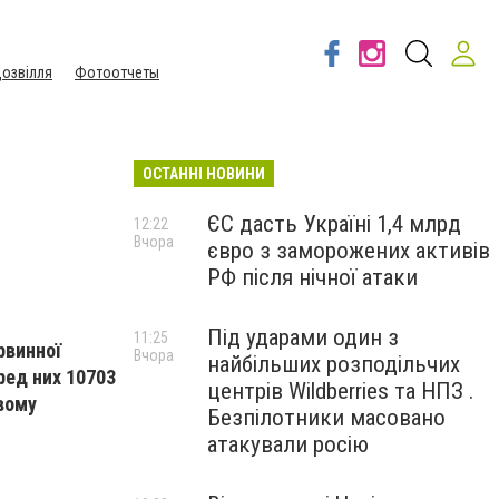
озвілля
Фотоотчеты
ОСТАННІ НОВИНИ
ЄС дасть Україні 1,4 млрд
12:22
Вчора
євро з заморожених активів
РФ після нічної атаки
Під ударами один з
11:25
рвинної
Вчора
найбільших розподільчих
ред них 10703
центрів Wildberries та НПЗ .
овому
Безпілотники масовано
атакували росію