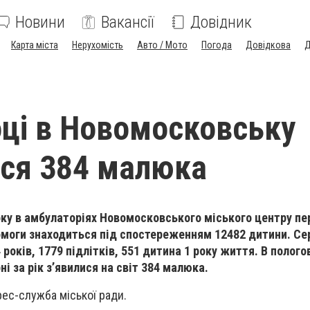
Новини
Вакансії
Довідник
Карта міста
Нерухомість
Авто / Мото
Погода
Довідкова
Д
оці в Новомосковську
ся 384 малюка
оку в амбулаторіях Новомосковського міського центру пе
моги знаходиться під спостереженням 12482 дитини. Се
4 років, 1779 підлітків, 551 дитина 1 року життя. В полог
ні за рік з’явилися на світ 384 малюка.
рес-служба міської ради.