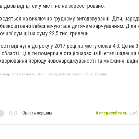
ідмов від дітей у місті не не зареєстровано.
аходяться на виключно грудному вигодовуванні. Діти, народж
, безкоштовно забезпечуються дитячим харчуванням. Д ля 
чної суміші на суму 22,5 тис. гривень.
сті від нуля до року у 2017 році по місту склав 4,3. Це на
області. Ці діти померли в стаціонарах на ІІІ етапі надання
хворювання періоду новонароджуваності та множинні вади 
бхідний текст і натисніть Ctrl + Enter, щоб повідомити про це редакцію
0,0
Оцініть першим
Авторизуйтесь
, щоб