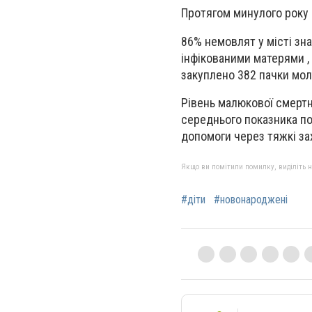
Протягом минулого року в
86% немовлят у місті зн
інфікованими матерями 
закуплено 382 пачки моло
Рівень малюкової смертно
середнього показника по 
допомоги через тяжкі за
Якщо ви помітили помилку, виділіть нео
#діти
#новонароджені