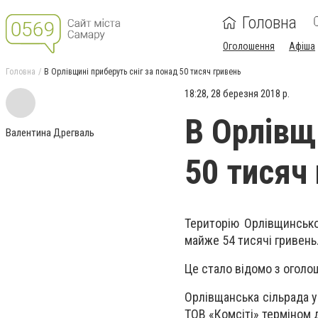
Головна
Оголошення
Афіша
Головна
В Орлівщині приберуть сніг за понад 50 тисяч гривень
18:28, 28 березня 2018 р.
В Орлівщ
Валентина Дрегваль
50 тисяч
Територію Орлівщинсько
майже 54 тисячі гривень
Це стало відомо з оголо
Орлівщанська сільрада у
ТОВ «Комсіті» терміном д