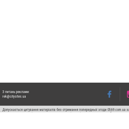
З питань реклами:
rek@citysites.ua
Допускається цитування матеріалів без отримання попередньої згоди 0569.com.ua за
пошукових систем гіперпосилання на цитовані статті не нижче другого абзацу в тек
Матеріали з плашками "Новини компаній", "Промо", "Партнерський матеріал", "Партнер