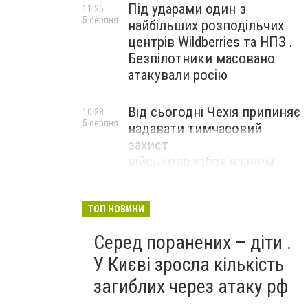
Під ударами один з
11:25
5 серпня
найбільших розподільчих
центрів Wildberries та НПЗ .
Безпілотники масовано
атакували росію
Від сьогодні Чехія припиняє
10:28
5 серпня
надавати тимчасовий
захист
військовозобов’язаним
українцям
ТОП НОВИНИ
Серед поранених – діти .
У Києві зросла кількість
загиблих через атаку рф