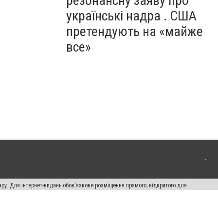
резонансну заяву про
українські надра . США
претендують на «майже
все»
ару. Для інтернет-видань обов'язкове розміщення прямого, відкритого для
лама" публікуються на правах реклами.