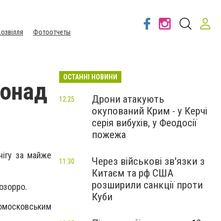
озвілля
Фотоотчеты
ОСТАННІ НОВИНИ
понад
Дрони атакують
12:25
окупований Крим - у Керчі
серія вибухів, у Феодосії
пожежа
нігу за майже
Через військові зв'язки з
11:30
Китаєм та рф США
розширили санкції проти
озорро.
Куби
овомосковським