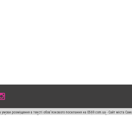
 умови розміщення в тексті обов'язкового посилання на 0569.com.ua - Сайт міста Сам
сті або в якості джерела. Порушення виняткових прав переслідується Законом.
ський спецпроєкт", "Політичні новини", "Пресреліз", "PR", "Офіційно", "Політична рек