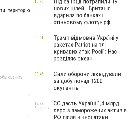
Під санкції потрапили 19
10:25
нових цілей . Британія
ти територію
вдарила по банках і
«тіньовому флоту» рф
Трамп відмовив Україні у
09:41
ракетах Patriot на тлі
кривавих атак Росії : Нас
розділяє океан
Сили оборони ліквідували
08:45
тобы оценить
за добу понад 1200
окупантів
ЄС дасть Україні 1,4 млрд
12:22
5 серпня
євро з заморожених активів
РФ після нічної атаки