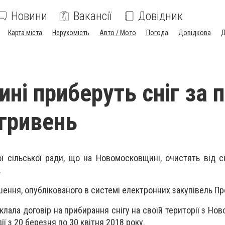
Новини
Вакансії
Довідник
Карта міста
Нерухомість
Авто / Мото
Погода
Довідкова
Д
ині приберуть сніг за 
 гривень
ї сільської ради, що на Новомосковщині, очистять від с
.
шення, опублікованого в системі електронних закупівель Пр
клала договір на прибирання снігу на своїй території з Н
ії з 20 березня по 30 квітня 2018 року.