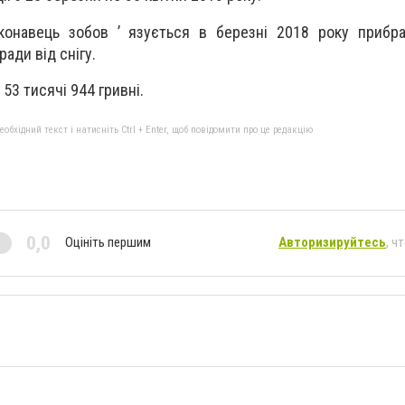
конавець зобов ’ язується в березні 2018 року прибра
ради від снігу.
 53 тисячі 944 гривні.
бхідний текст і натисніть Ctrl + Enter, щоб повідомити про це редакцію
0,0
Оцініть першим
Авторизируйтесь
, ч