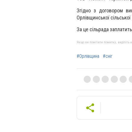
Згідно з договором ви
Орлівщинської сільської 
За це сільрада заплатить
Якщо ви помітили помилку, виділіть нео
#Орлівщина
#сніг