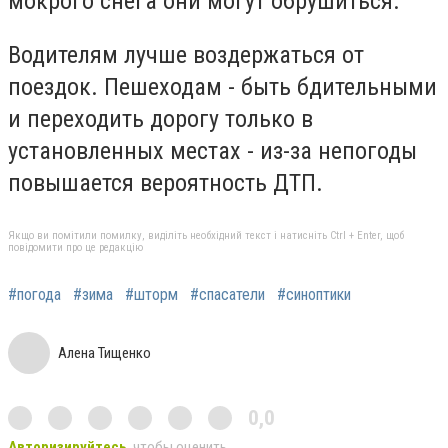
мокрого снега они могут обрушиться.
Водителям лучше воздержаться от
поездок. Пешеходам - ​​быть бдительными
и переходить дорогу только в
установленных местах - из-за непогоды
повышается вероятность ДТП.
Якщо ви помітили помилку, виділіть необхідний текст і натисніть Ctrl + Enter, щоб
повідомити про це редакцію
#погода
#зима
#шторм
#спасатели
#синоптики
Алена Тищенко
0,0
Авторизируйтесь
, чтобы оценить