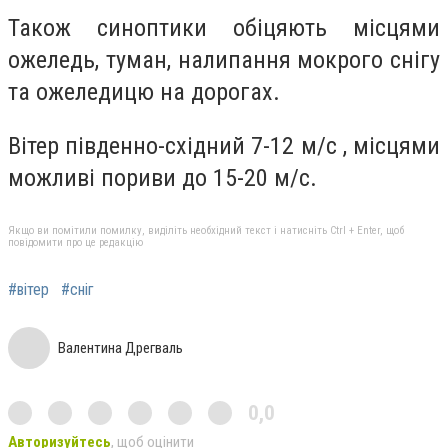
Також синоптики обіцяють місцями
ожеледь, туман, налипання мокрого снігу
та ожеледицю на дорогах.
Вітер південно-східний 7-12 м/с , місцями
можливі пориви до 15-20 м/с.
Якщо ви помітили помилку, виділіть необхідний текст і натисніть Ctrl + Enter, щоб
повідомити про це редакцію
#вітер
#сніг
Валентина Дрегваль
0,0
Авторизуйтесь
, щоб оцінити