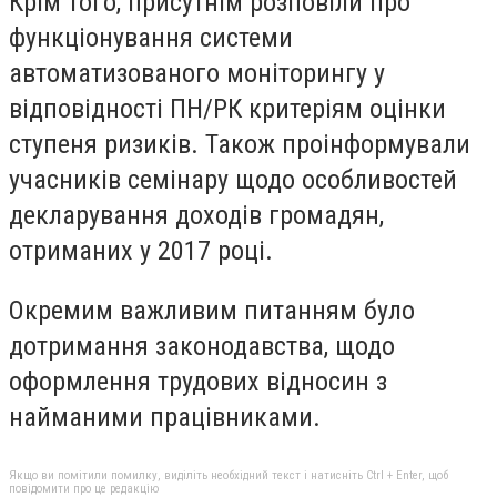
Крім того, присутнім розповіли про
функціонування системи
автоматизованого моніторингу у
відповідності ПН/РК критеріям оцінки
ступеня ризиків. Також проінформували
учасників семінару щодо особливостей
декларування доходів громадян,
отриманих у 2017 році.
Окремим важливим питанням було
дотримання законодавства, щодо
оформлення трудових відносин з
найманими працівниками.
Якщо ви помітили помилку, виділіть необхідний текст і натисніть Ctrl + Enter, щоб
повідомити про це редакцію