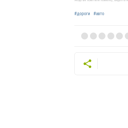
Якщо ви помітили помилку, виділіть нео
#дороги
#авто