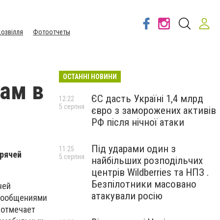
озвілля
Фотоотчеты
ОСТАННІ НОВИНИ
ам в
ЄС дасть Україні 1,4 млрд
12:22
5 серпня
євро з заморожених активів
РФ після нічної атаки
Під ударами один з
11:25
орячей
5 серпня
найбільших розподільчих
центрів Wildberries та НПЗ .
Безпілотники масовано
ней
атакували росію
 сообщениями
 отмечает