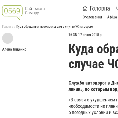
Головна
Оголошення
Афіша
Головна
Куда обращаться новомосковцам в случае ЧС на дороге
16:35, 17 січня 2018 р.
Куда обр
Алена Тищенко
случае Ч
Служба автодорог в Дн
линии», по которым вод
«В связи с ухудшением 
необходимости не плани
о погодных условий и в