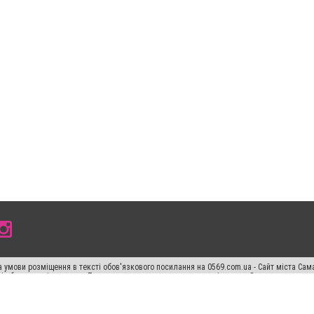
 умови розміщення в тексті обов'язкового посилання на 0569.com.ua - Сайт міста Сам
сті або в якості джерела. Порушення виняткових прав переслідується Законом.
ський спецпроєкт", "Політичні новини", "Пресреліз", "PR", "Офіційно", "Політична рек