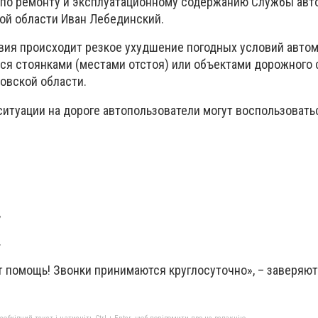
 по ремонту и эксплуатационному содержанию Службы ав
ой области Иван Лебединский.
вия происходит резкое ухудшение погодных условий авто
ся стоянками (местами отстоя) или объектами дорожного 
овской области.
ситуации на дороге автопользователи могут воспользовать
,
.
т помощь! Звонки принимаются круглосуточно», – заверяют