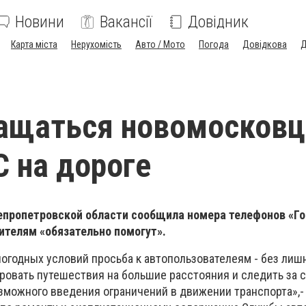
Новини
Вакансії
Довідник
Карта міста
Нерухомість
Авто / Мото
Погода
Довідкова
Д
ащаться новомосковц
С на дороге
епропетровской области сообщила номера телефонов «Г
ителям «обязательно помогут».
погодных условий просьба к автопользователеям - без лиш
ровать путешествия на большие расстояния и следить за
озможного введения ограничений в движении транспорта»,-