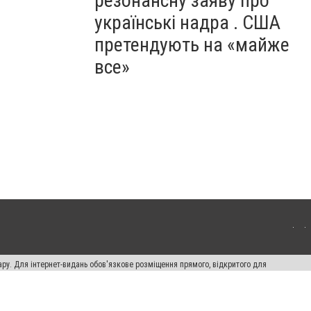
резонансну заяву про
українські надра . США
претендують на «майже
все»
ару. Для інтернет-видань обов'язкове розміщення прямого, відкритого для
лама" публікуються на правах реклами.