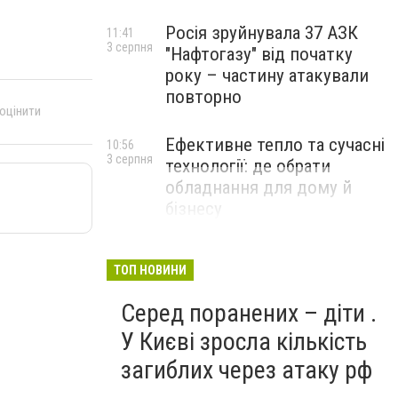
Росія зруйнувала 37 АЗК
11:41
3 серпня
"Нафтогазу" від початку
року – частину атакували
повторно
 оцінити
Ефективне тепло та сучасні
10:56
3 серпня
технології: де обрати
обладнання для дому й
бізнесу
НОВИНИ КОМПАНІЙ
ТОП НОВИНИ
Серед поранених – діти .
У Києві зросла кількість
загиблих через атаку рф