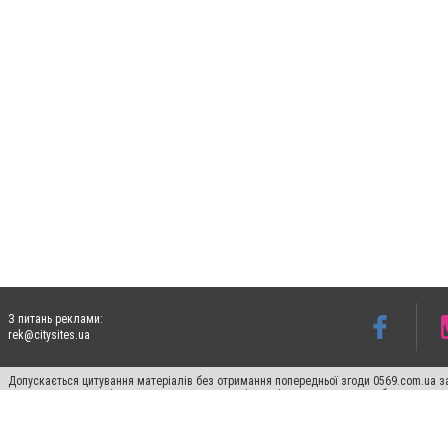
З питань реклами:
rek@citysites.ua
Допускається цитування матеріалів без отримання попередньої згоди 0569.com.ua за
пошукових систем гіперпосилання на цитовані статті не нижче другого абзацу в тек
Матеріали з плашками "Новини компаній", "Промо", "Партнерський матеріал", "Партнер