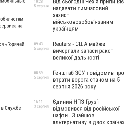
томобильных
Від сьогодні Чехія припиняє
10:28
5 серпня
надавати тимчасовий
захист
мобилистам
військовозобов’язаним
сервиса на
українцям
Reuters - США майже
ся «Горячей
09:43
5 серпня
вичерпали запаси ракет
великої дальності
Генштаб ЗСУ повідомив про
08:59
5 серпня
втрати ворога станом на 5
серпня 2026 року
Єдиний НПЗ Грузії
15:11
3 серпня
 в Службе
відмовився від російської
нафти . Знайшов
альтернативу в двох країнах