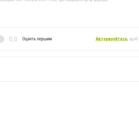
бхідний текст і натисніть Ctrl + Enter, щоб повідомити про це редакцію
0,0
Оцініть першим
Авторизуйтесь
, щоб