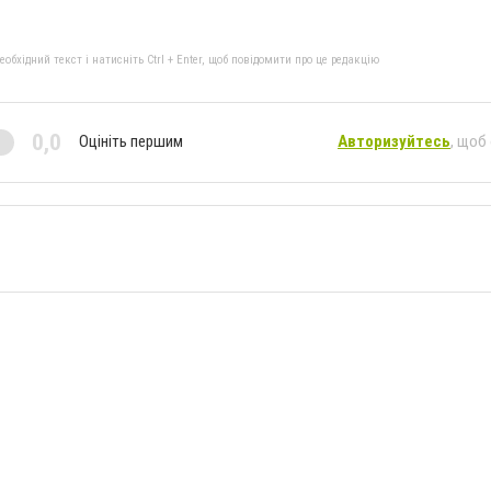
бхідний текст і натисніть Ctrl + Enter, щоб повідомити про це редакцію
0,0
Оцініть першим
Авторизуйтесь
, щоб