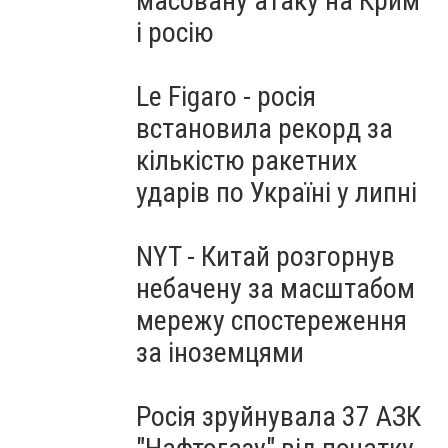
масовану атаку на Крим
і росію
Le Figaro - росія
встановила рекорд за
кількістю ракетних
ударів по Україні у липні
NYT - Китай розгорнув
небачену за масштабом
мережу спостереження
за іноземцями
Росія зруйнувала 37 АЗК