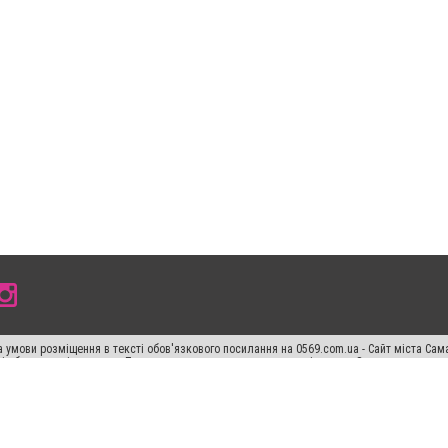
 умови розміщення в тексті обов'язкового посилання на 0569.com.ua - Сайт міста Сам
сті або в якості джерела. Порушення виняткових прав переслідується Законом.
ський спецпроєкт", "Політичні новини", "Пресреліз", "PR", "Офіційно", "Політична рек
раншиза "CitySites"
Правила класифайд
Редакційна політика
Політика конфіденційн