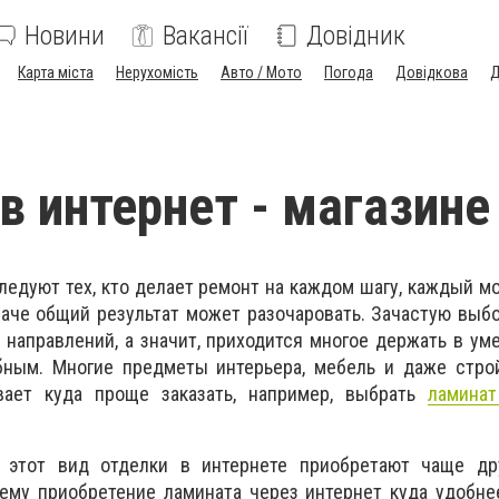
Новини
Вакансії
Довідник
Карта міста
Нерухомість
Авто / Мото
Погода
Довідкова
Д
в интернет - магазине
едуют тех, кто делает ремонт на каждом шагу, каждый м
наче общий результат может разочаровать. Зачастую выб
 направлений, а значит, приходится многое держать в уме
бным. Многие предметы интерьера, мебель и даже стро
ает куда проще заказать, например, выбрать
ламинат
о этот вид отделки в интернете приобретают чаще др
ему приобретение ламината через интернет куда удобне