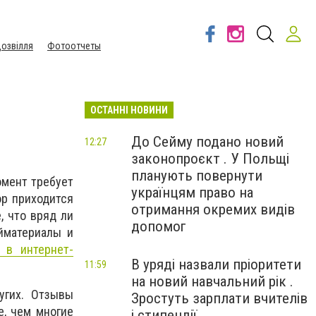
озвілля
Фотоотчеты
ОСТАННІ НОВИНИ
До Сейму подано новий
12:27
законопроєкт . У Польщі
планують повернути
омент требует
українцям право на
ор приходится
отримання окремих видів
, что вряд ли
допомог
йматериалы и
 в интернет-
В уряді назвали пріоритети
11:59
на новий навчальний рік .
угих. Отзывы
Зростуть зарплати вчителів
е, чем многие
і стипендії