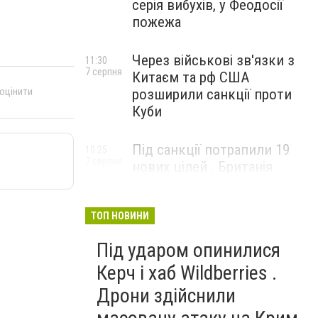
серія вибухів, у Феодосії
пожежа
Через військові зв'язки з
11:30
7 серпня
Китаєм та рф США
 оцінити
розширили санкції проти
Куби
Під санкції потрапили 19
10:25
7 серпня
нових цілей . Британія
вдарила по банках і
«тіньовому флоту» рф
ТОП НОВИНИ
Під ударом опинилися
Керч і хаб Wildberries .
Дрони здійснили