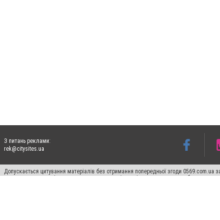
З питань реклами:
rek@citysites.ua
Допускається цитування матеріалів без отримання попередньої згоди 0569.com.ua за
пошукових систем гіперпосилання на цитовані статті не нижче другого абзацу в тек
Матеріали з плашками "Новини компаній", "Промо", "Партнерський матеріал", "Партнер
Реклама на сайті
Ф