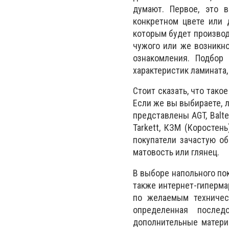
думают. Первое, это 
конкретном цвете или 
которым будет производ
чужого или же возникно
ознакомления. Подбор 
характеристик ламината,
Стоит сказать, что так
Если же вы выбираете, л
представлены AGT, Balteri
Tarkett, КЗМ (Коростен
покупатели зачастую об
матовость или глянец.
В выборе напольного пок
также интернет-гиперм
по желаемым техничес
определенная послед
дополнительные матери