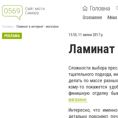
Головна
Оголошення
Афіша
Головна
Ламинат в интернет - магазине
15:53, 11 липня 2017 р.
РЕКЛАМА
Ламинат 
Сложности выбора пресл
тщательного подхода, и
делать по массе разных
кому-то покажется удо
финишную отделку быв
магазине.
Интересно, что именн
детально поясняют, поч