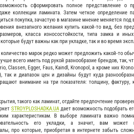
возможность сформировать полное представление о пр
даже коллекции ламината. Затем четкое определение па
иться покупка, зачастую в магазине мнение меняется под
вения внезапного желания купить какой-то вид, без пре
размеров, класса износостойкости, типа замка и иных
 которые будут важны как при укладке, так и во время эксп
ое количество марок редко может предложить какой-то обы
учше всего иметь под рукой разнообразие брендов, так, ч
o, Classen, Egger, Faus, Kaindl, Kronopol, а кроме них Krono
ь), так и диапазон цен и дизайны будут куда разнообразн
ращают внимание на три показателя: толщину, фактуру, 
рытия, такого как ламинат, отдайте предпочтение провере
аркет
STROYPLOSHADKA.UA
дает возможность подобрать ег
ким характеристикам. В выборе ламината важно помни
овательность его укладки, а значит, вам может п
алы, про которые, приобретая в интернете забыть слож