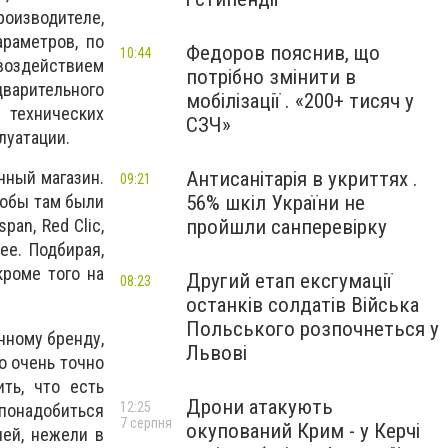
оизводителе,
раметров, по
Федоров пояснив, що
10:44
 воздействием
потрібно змінити в
дварительного
мобілізації . «200+ тисяч у
 технических
СЗЧ»
луатации.
Антисанітарія в укриттях .
чный магазин.
09:21
56% шкіл України не
тобы там были
пройшли санперевірку
span, Red Clic,
ее. Подбирая,
кроме того на
Другий етап ексгумації
08:23
останків солдатів Війська
Польського розпочнеться у
нному бренду,
Львові
о очень точно
ть, что есть
Дрони атакують
12:25
онадобиться
7 серпня
окупований Крим - у Керчі
ней, нежели в