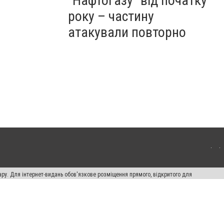
"Нафтогазу" від початку
року – частину
атакували повторно
ару. Для інтернет-видань обов'язкове розміщення прямого, відкритого для
лама" публікуються на правах реклами.
ості
Правила сайту