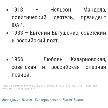
1918 – Нельсон Мандела,
политический деятель, президент
ЮАР.
1933 – Евгений Евтушенко, советский
и российский поэт.
1956 – Любовь Казарновская,
советская и российская оперная
певица.
Якщо ви помітили помилку, виділіть необхідний текст і натисніть Ctrl + Enter, щоб
повідомити про це редакцію
#праздникт18июля
#историческиесобытия18июля