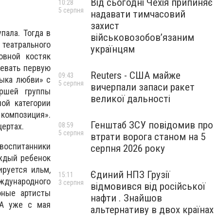
Від сьогодні Чехія припиняє
10:28
5 серпня
надавати тимчасовий
захист
пала. Тогда в
військовозобов’язаним
театрального
українцям
овной костяк
оевать первую
Reuters - США майже
09:43
зыка любви» с
5 серпня
вичерпали запаси ракет
аршей группы
великої дальності
ой категории
омпозиция».
Генштаб ЗСУ повідомив про
08:59
ертах.
5 серпня
втрати ворога станом на 5
 воспитанники
серпня 2026 року
аждый ребенок
ируется ильм,
Єдиний НПЗ Грузії
15:11
еждународного
3 серпня
відмовився від російської
юные артисты
нафти . Знайшов
 А уже с мая
альтернативу в двох країнах