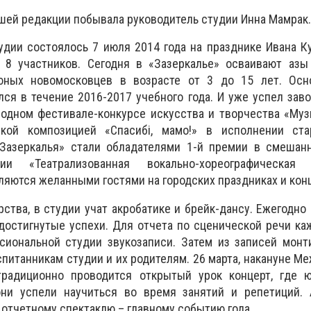
шей редакции побывала руководитель студии Инна Мамрак.
дии состоялось 7 июля 2014 года на празднике Ивана Ку
 8 участников. Сегодня в «Зазеркалье» осваивают азы 
юных новомосковцев в возрасте от 3 до 15 лет. Осн
ся в течение 2016-2017 учебного года. И уже успел зав
родном фестивале-конкурсе искусства и творчества «Му
еской композицией «Спасибі, мамо!» в исполнении ст
Зазеркалья» стали обладателями 1-й премии в смешанн
 «Театрализованная вокально-хореографическая к
ляются желанными гостями на городских праздниках и конц
рства, в студии учат акробатике и брейк-дансу. Ежегодно
достигнутые успехи. Для отчета по сценической речи к
сиональной студии звукозаписи. Затем из записей монт
питанникам студии и их родителям. 26 марта, накануне М
традиционно проводится открытый урок концерт, где 
они успели научиться во время занятий и репетиций.
 отчетному спектаклю – главному событию года.