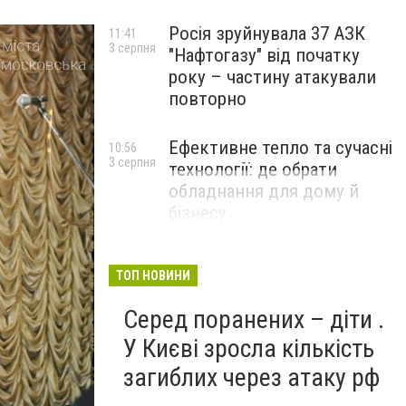
Росія зруйнувала 37 АЗК
11:41
3 серпня
"Нафтогазу" від початку
року – частину атакували
повторно
Ефективне тепло та сучасні
10:56
3 серпня
технології: де обрати
обладнання для дому й
бізнесу
НОВИНИ КОМПАНІЙ
ТОП НОВИНИ
Серед поранених – діти .
У Києві зросла кількість
загиблих через атаку рф