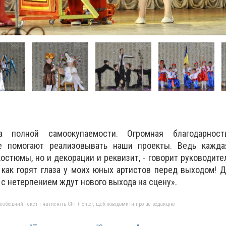
а полной самоокупаемости. Огромная благодарност
ые помогают реализовывать наши проекты. Ведь кажда
костюмы, но и декорации и реквизит, - говорит руководите
 как горят глаза у моих юных артистов перед выходом! 
с нетерпением ждут нового выхода на сцену».
бхідний текст і натисніть Ctrl + Enter, щоб повідомити про це редакцію