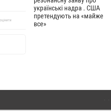
резонансну заяву про
українські надра . США
претендують на «майже
 оцінити
все»