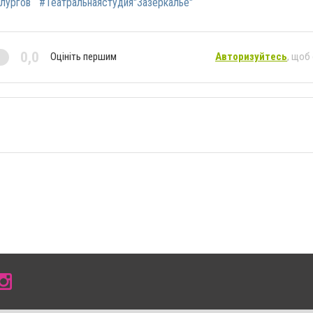
лургов
#Театральнаястудия"Зазеркалье"
0,0
Оцініть першим
Авторизуйтесь
, щоб