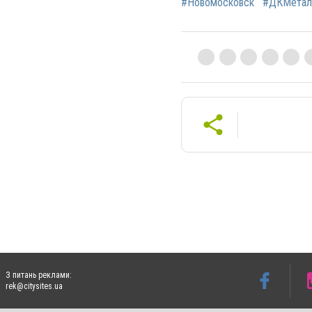
#Новомосковск
#ДКМетал
З питань реклами:
rek@citysites.ua