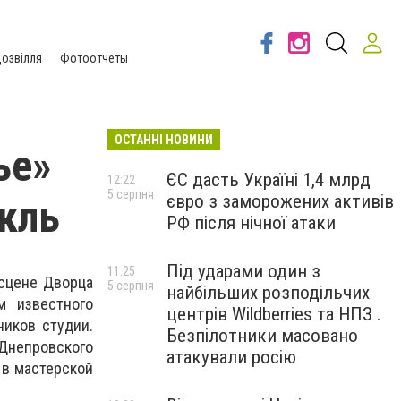
озвілля
Фотоотчеты
ОСТАННІ НОВИНИ
ье»
ЄС дасть Україні 1,4 млрд
12:22
5 серпня
євро з заморожених активів
кль
РФ після нічної атаки
Під ударами один з
11:25
 сцене Дворца
5 серпня
найбільших розподільчих
м известного
центрів Wildberries та НПЗ .
ников студии.
Безпілотники масовано
непровского
атакували росію
 в мастерской