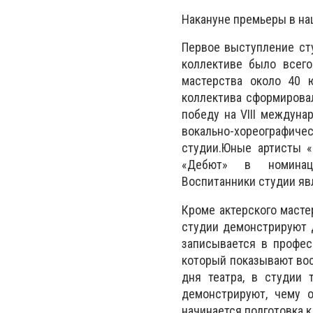
Накануне премьеры в на
Первое выступление сту
коллективе было всего
мастерства около 40 
коллектива сформировал
победу на VІІІ междуна
вокально-хореографич
студии.Юные артисты «
«Дебют» в номинации
Воспитанники студии яв
Кроме актерского масте
студии демонстрируют 
записывается в профес
который показывают вос
дня театра, в студии 
демонстрируют, чему 
начинается подготовка к