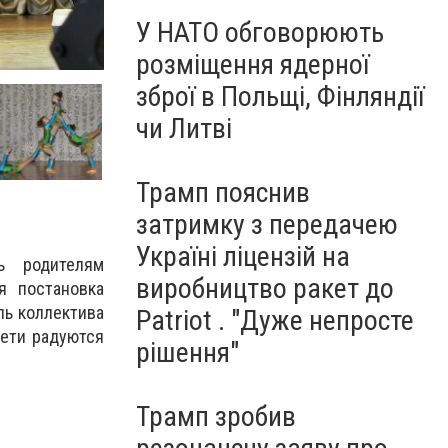
У НАТО обговорюють
розміщення ядерної
зброї в Польщі, Фінляндії
чи Литві
Трамп пояснив
затримку з передачею
Україні ліцензій на
ь родителям
виробництво ракет до
я постановка
ль коллектива
Patriot . "Дуже непросте
Дети радуются
рішення"
Трамп зробив