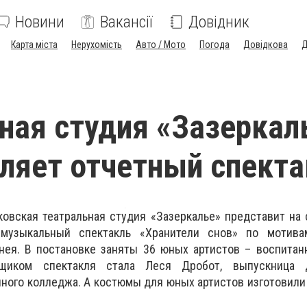
Новини
Вакансії
Довідник
Карта міста
Нерухомість
Авто / Мото
Погода
Довідкова
Д
ная студия «Зазеркал
ляет отчетный спекта
овская театральная студия «Зазеркалье» представит на
 музыкальный спектакль «Хранители снов» по мотива
нея. В постановке заняты 36 юных артистов – воспитан
вщиком спектакля стала Леся Дробот, выпускница Д
ного колледжа. А костюмы для юных артистов изготовили