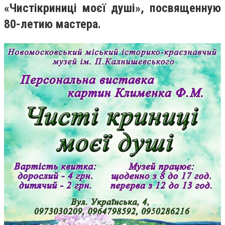
«Чист
і
криниці
мо
єї
душ
і
»
, посвященную
80-летию мастера
.