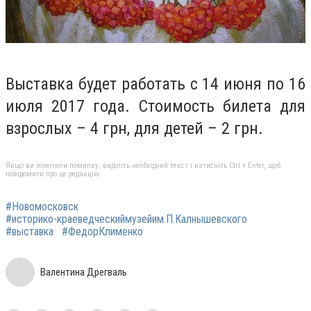
Выставка будет работать с 14 июня по 16
июля 2017
года
.
Стоимость билета для
взрослых – 4 грн, для детей – 2 грн.
Якщо ви помітили помилку, виділіть необхідний текст і натисніть Ctrl + Enter, щоб
повідомити про це редакцію
#Новомосковск
#историко-краеведческиймузейим.П.Калнышевского
#выставка
#ФедорКлименко
Валентина Дрегваль