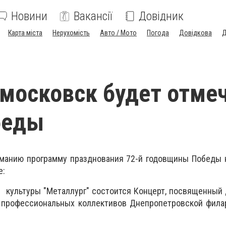
Новини
Вакансії
Довідник
Карта міста
Нерухомість
Авто / Мото
Погода
Довідкова
Д
московск будет отме
беды
манию программу празднования 72-й годовщины Победы 
е:
е культуры "Металлург" состоится Концерт, посвященный
 профессиональных коллективов Днепропетровской филар