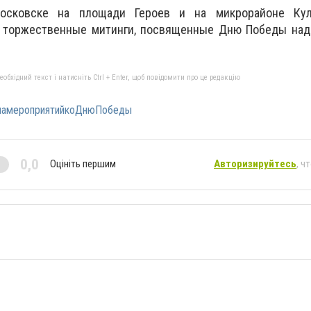
осковске на площади Героев и на микрорайоне Куле
т торжественные митинги, посвященные Дню Победы над
бхідний текст і натисніть Ctrl + Enter, щоб повідомити про це редакцію
мамероприятийкоДнюПобеды
0,0
Оцініть першим
Авторизируйтесь
, ч