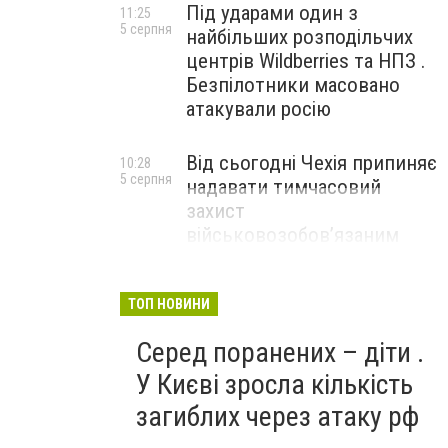
Під ударами один з
11:25
5 серпня
найбільших розподільчих
центрів Wildberries та НПЗ .
Безпілотники масовано
атакували росію
Від сьогодні Чехія припиняє
10:28
5 серпня
надавати тимчасовий
захист
військовозобов’язаним
українцям
ТОП НОВИНИ
Серед поранених – діти .
У Києві зросла кількість
загиблих через атаку рф