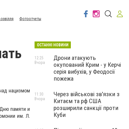
озвілля
Фотоотчеты
ОСТАННІ НОВИНИ
чать
Дрони атакують
12:25
Вчора
окупований Крим - у Керчі
серія вибухів, у Феодосії
пожежа
над нацизмом
Через військові зв'язки з
11:30
Вчора
Китаєм та рф США
розширили санкції проти
 Дню памяти и
Куби
монии им. Л.