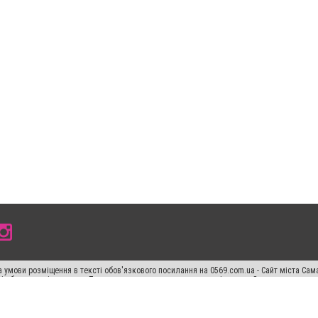
 умови розміщення в тексті обов'язкового посилання на 0569.com.ua - Сайт міста Сам
сті або в якості джерела. Порушення виняткових прав переслідується Законом.
ський спецпроєкт", "Політичні новини", "Пресреліз", "PR", "Офіційно", "Політична рек