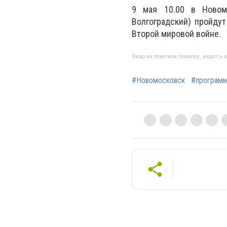
9 мая 10.00 в Новом
Волгоградский) пройду
Второй мировой войне.
Якщо ви помітили помилку, виділіть нео
#Новомосковск
#програм