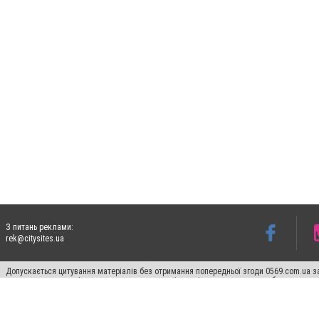
З питань реклами:
rek@citysites.ua
Допускається цитування матеріалів без отримання попередньої згоди 0569.com.ua за
пошукових систем гіперпосилання на цитовані статті не нижче другого абзацу в тек
Матеріали з плашками "Новини компаній", "Промо", "Партнерський матеріал", "Партнер