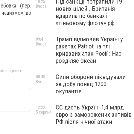
Під санкції потрапили 19
10:25
бовка (пер.
Вчора
нових цілей . Британія
 нацизмом во
вдарила по банках і
«тіньовому флоту» рф
Трамп відмовив Україні у
09:41
Вчора
ракетах Patriot на тлі
кривавих атак Росії : Нас
розділяє океан
тобы оценить
Сили оборони ліквідували
08:45
Вчора
за добу понад 1200
окупантів
ЄС дасть Україні 1,4 млрд
12:22
5 серпня
євро з заморожених активів
РФ після нічної атаки