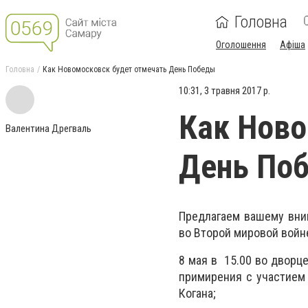
Головна
Оголошення
Афіша
Головна
Как Новомосковск будет отмечать День Победы
10:31, 3 травня 2017 р.
Как Ново
Валентина Дрегваль
День По
Предлагаем вашему вни
во Второй мировой войн
8 мая в 15.00 во дворц
примирения с участием
Когана;