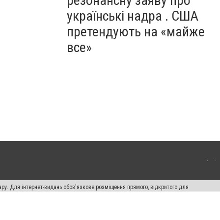
резонансну заяву про
українські надра . США
претендують на «майже
все»
ару. Для інтернет-видань обов'язкове розміщення прямого, відкритого для
лама" публікуються на правах реклами.