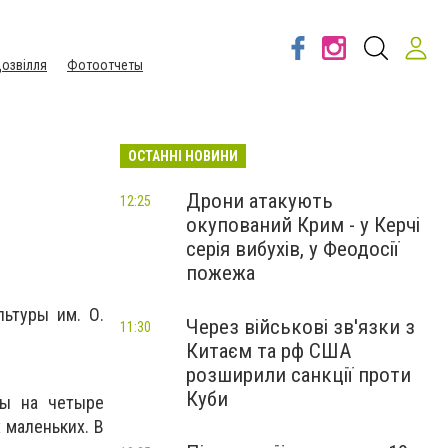
озвілля
Фотоотчеты
ОСТАННІ НОВИНИ
Дрони атакують
12:25
окупований Крим - у Керчі
серія вибухів, у Феодосії
пожежа
ьтуры им. О.
Через військові зв'язки з
11:30
Китаєм та рф США
розширили санкції проти
Куби
ты на четыре
 маленьких. В