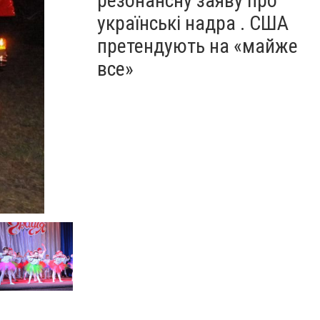
резонансну заяву про
українські надра . США
претендують на «майже
все»