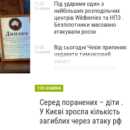
Під ударами один з
11:25
5 серпня
найбільших розподільчих
центрів Wildberries та НПЗ .
Безпілотники масовано
атакували росію
Від сьогодні Чехія припиняє
10:28
5 серпня
надавати тимчасовий
захист
військовозобов’язаним
українцям
ТОП НОВИНИ
Серед поранених – діти .
У Києві зросла кількість
загиблих через атаку рф