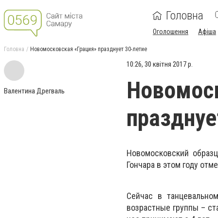
Головна
Оголошення
Афіша
Головна
Новомосковская «Грация» празднует 30-летие
10:26, 30 квітня 2017 р.
Новомоск
Валентина Дрегваль
празднуе
Новомосковский образц
Гончара в этом году отм
Сейчас в танцевально
возрастные группы – ст