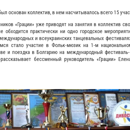
 был основан коллектив, в нем насчитывалось всего 15 уча
ников «Грации» уже приводят на занятия в коллектив сво
не обходится практически ни одно городское мероприят
международных и всеукраинских танцевальных фестивалях
ся стало участие в Фольк-мюзик на 1-м национальном
ве и поездка в Болгарию на международный фестиваль-к
-рассказывает бессменный руководитель «Грации» Елена