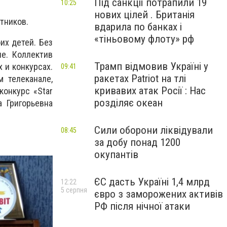
Під санкції потрапили 19
10:25
нових цілей . Британія
стников.
вдарила по банках і
«тіньовому флоту» рф
их детей. Без
ие. Коллектив
Трамп відмовив Україні у
 и конкурсах.
09:41
ракетах Patriot на тлі
 телеканале,
кривавих атак Росії : Нас
онкурс «Star
розділяє океан
 Григорьевна
Сили оборони ліквідували
08:45
за добу понад 1200
окупантів
ЄС дасть Україні 1,4 млрд
12:22
5 серпня
євро з заморожених активів
РФ після нічної атаки