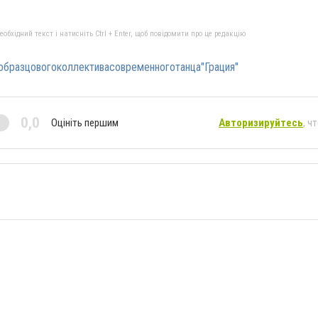
бхідний текст і натисніть Ctrl + Enter, щоб повідомити про це редакцію
образцовогоколлективасовременноготанца"Грация"
0,0
Оцініть першим
Авторизируйтесь
, ч