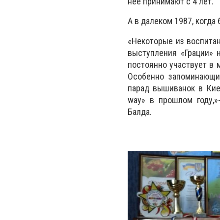
нее принимают с 4 лет.
А в далеком 1987, когда
«Некоторые из воспитан
выступления «Грации» 
постоянно участвует в 
Особенно запоминающим
парад вышиванок в Кие
way» в прошлом году,»
Балда.