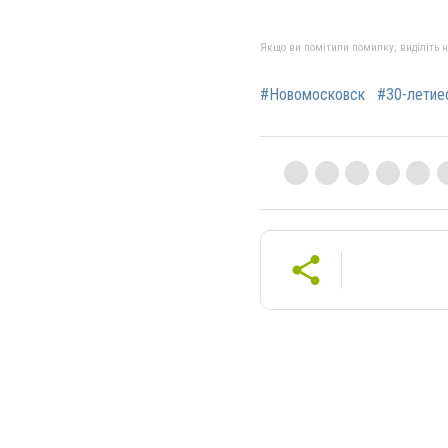
Якщо ви помітили помилку, виділіть нео
#Новомосковск
#30-летие