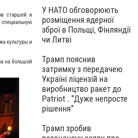
У НАТО обговорюють
ов старшей и
розміщення ядерної
и специальную
зброї в Польщі, Фінляндії
чи Литві
жа культуры и
Трамп пояснив
на на большой
затримку з передачею
Україні ліцензій на
виробництво ракет до
Patriot . "Дуже непросте
рішення"
Трамп зробив