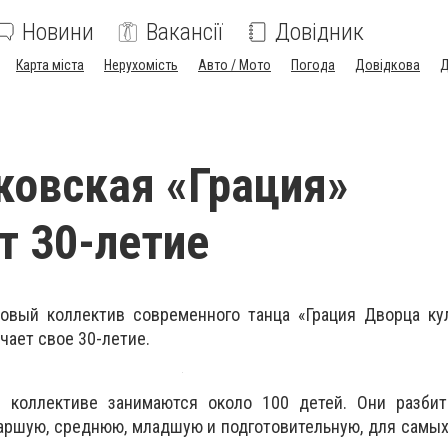
Новини
Вакансії
Довідник
Карта міста
Нерухомість
Авто / Мото
Погода
Довідкова
Д
овская «Грация»
т 30-летие
овый коллектив современного танца «Грация Дворца кул
ечает свое 30-летие.
м коллективе занимаются около 100 детей. Они разби
аршую, среднюю, младшую и подготовительную, для самых