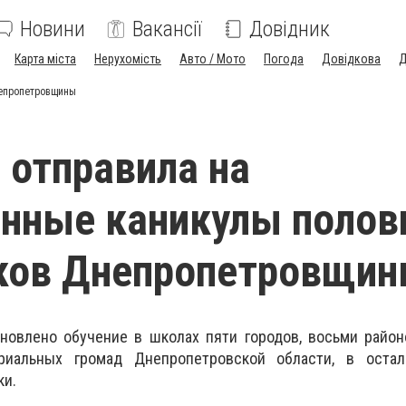
Новини
Вакансії
Довідник
Карта міста
Нерухомість
Авто / Мото
Погода
Довідкова
Д
непропетровщины
 отправила на
нные каникулы полов
ков Днепропетровщи
ановлено обучение в школах пяти городов, восьми райо
риальных громад Днепропетровской области, в оста
ки.