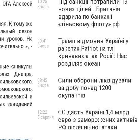
Під санкції потрапили 19
10:25
й ОГА Алексей
Вчора
нових цілей . Британія
вдарила по банках і
«тіньовому флоту» рф
яя. К тому же
ельный сезон
и уроков. На
Трамп відмовив Україні у
09:41
чительно », -
Вчора
ракетах Patriot на тлі
кривавих атак Росії : Нас
розділяє океан
нные каникулы
лах Днепра,
Сили оборони ліквідували
08:45
льковского,
Вчора
за добу понад 1200
московского,
окупантів
асильевской и
ых заведений
ЄС дасть Україні 1,4 млрд
12:22
5 серпня
євро з заморожених активів
РФ після нічної атаки
хиз-занепогоды