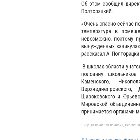
Об этом сообщил дирек
Полторацкий.
«Очень опасно сейчас пе
температура в помеще
невозможно, поэтому п
вынужденных каникулах
рассказал А. Полторацки
В школах области учатс
половину школьников
Каменского, Никопо
Верхнеднепровского, 
Широковского и Юрьевс
Мировской объединенны
принимается органами м
Якщо ви помітили помилку, виділіть нео
#Днепропетровскаяобласть