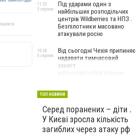
Під ударами один з
11:25
5 серпня
найбільших розподільчих
центрів Wildberries та НПЗ .
 оцінити
Безпілотники масовано
атакували росію
Від сьогодні Чехія припиняє
10:28
5 серпня
надавати тимчасовий
захист
військовозобов’язаним
українцям
ТОП НОВИНИ
Серед поранених – діти .
У Києві зросла кількість
загиблих через атаку рф