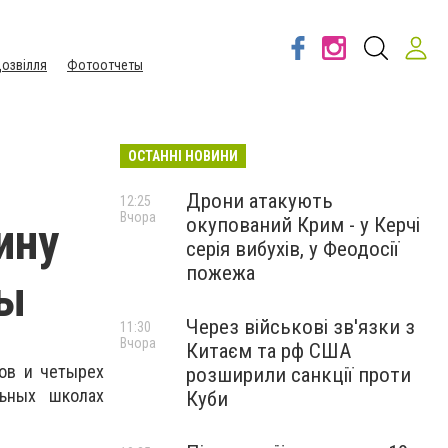
озвілля
Фотоотчеты
ОСТАННІ НОВИНИ
Дрони атакують
12:25
Вчора
окупований Крим - у Керчі
ину
серія вибухів, у Феодосії
пожежа
ны
Через військові зв'язки з
11:30
Вчора
Китаєм та рф США
нов и четырех
розширили санкції проти
льных школах
Куби