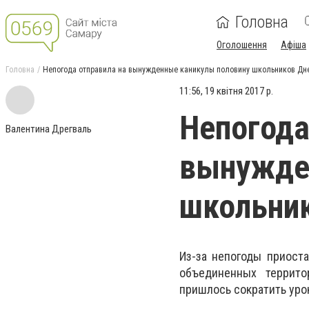
Головна
Оголошення
Афіша
Головна
Непогода отправила на вынужденные каникулы половину школьников Д
11:56, 19 квітня 2017 р.
Непогода
Валентина Дрегваль
вынужде
школьни
Из-за непогоды приост
объединенных террито
пришлось сократить уро