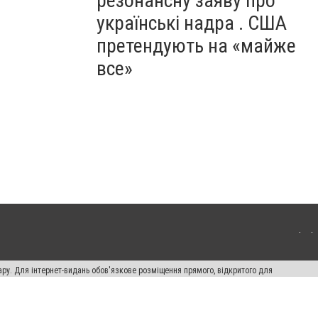
резонансну заяву про
українські надра . США
претендують на «майже
все»
ару. Для інтернет-видань обов'язкове розміщення прямого, відкритого для
лама" публікуються на правах реклами.