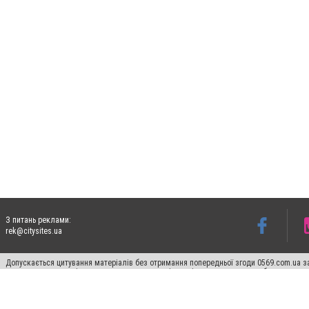
З питань реклами:
rek@citysites.ua
Допускається цитування матеріалів без отримання попередньої згоди 0569.com.ua за
пошукових систем гіперпосилання на цитовані статті не нижче другого абзацу в тек
Матеріали з плашками "Новини компаній", "Промо", "Партнерський матеріал", "Партнер