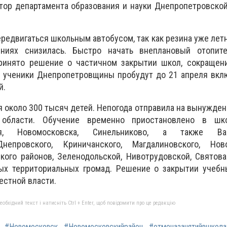
тор департамента образования и науки Днепропетровско
редвигаться школьным автобусом, так как резина уже летн
ниях снизилась. Быстро начать внеплановый отопит
ринято решение о частичном закрытии школ, сокращени
 ученики Днепропетровщины пробудут до 21 апреля вклю
й.
я около 300 тысяч детей. Непогода отправила на вынужде
 области. Обучение временно приостановлено в шко
ля, Новомосковска, Синельниково, а также Васи
Днепровского, Криничанского, Магдалиновского, Ново
кого районов, Зеленодольской, Нивотрудовской, Святов
х территориальных громад. Решение о закрытии учебн
естной власти.
бхідний текст і натисніть Ctrl + Enter, щоб повідомити про це редакцію
#Новомосковск
#Новомосковскийрайон
#отменазанятийвшкола