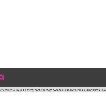
 умови розміщення в тексті обов'язкового посилання на 0569.com.ua - Сайт міста Сам
сті або в якості джерела. Порушення виняткових прав переслідується Законом.
ський спецпроєкт", "Політичні новини", "Пресреліз", "PR", "Офіційно", "Політична рек