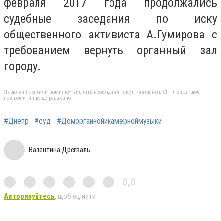
февраля 2017 года продолжались
судебные заседания по иску
общественного активиста А.Гумирова с
требованием вернуть органный зал
городу.
Якщо ви помітили помилку, виділіть необхідний текст і натисніть Ctrl + Enter, щоб
повідомити про це редакцію
#Днепр
#суд
#Доморганнойикамерноймузыки
Валентина Дрегваль
0,0
Авторизуйтесь
, щоб оцінити