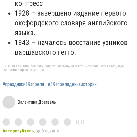
конгресс
1928 – завершено издание первого
оксфордского словаря английского
языка.
1943 – началось восстание узников
варшавского гетто.
Якщо ви помітили помилку, виділіть необхідний текст і натисніть Ctrl + Enter, щоб
повідомити про це редакцію
#праздники19апреля
#19апреляденьвистории
Валентина Дрегваль
0,0
Авторизуйтесь
, щоб оцінити