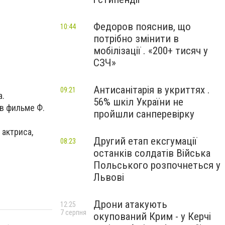
Федоров пояснив, що
10:44
потрібно змінити в
мобілізації . «200+ тисяч у
СЗЧ»
Антисанітарія в укриттях .
09:21
а.
56% шкіл України не
 в фильме Ф.
пройшли санперевірку
 актриса,
Другий етап ексгумації
08:23
останків солдатів Війська
Польського розпочнеться у
Львові
Дрони атакують
12:25
7 серпня
окупований Крим - у Керчі