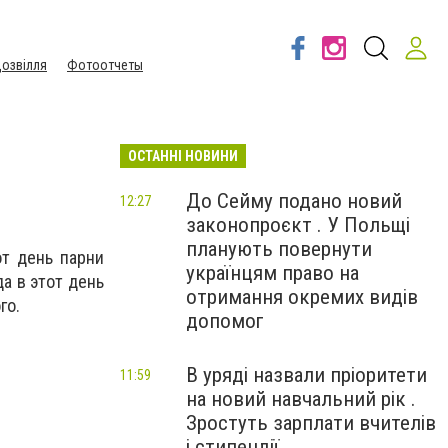
озвілля
Фотоотчеты
ОСТАННІ НОВИНИ
До Сейму подано новий
12:27
законопроєкт . У Польщі
планують повернути
от день парни
українцям право на
а в этот день
отримання окремих видів
го.
допомог
В уряді назвали пріоритети
11:59
на новий навчальний рік .
Зростуть зарплати вчителів
і стипендії