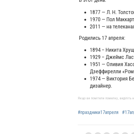
1877 — Л. Н. Толст
1970 — Пол Маккар
2011 — на телекана
Родились 17 апреля:
1894 – Никита Хрущ
1929 – Джеймс Ласт
1951 — Оливия Хасс
Дзеффирелли «Роме
1974 — Виктория Бе
дизайнер.
Якщо ви помітили помилку, виділіть нео
#праздники17апреля
#17ап