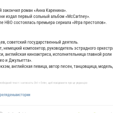
ой закончил роман «Анна Каренина».
тни издал первый сольный альбом «McCartney».
ле HBO состоялась премьера сериала «Игра престолов».
ев, советский государственный деятель.
, немецкий композитор, руководитель эстрадного оркестр
и, английская киноактриса, исполнительница главной роли
о и Джульетта».
кхэм, английская певица, автор песен, танцовщица, модель,
бхідний текст і натисніть Ctrl + Enter, щоб повідомити про це редакцію
реляденьвистории