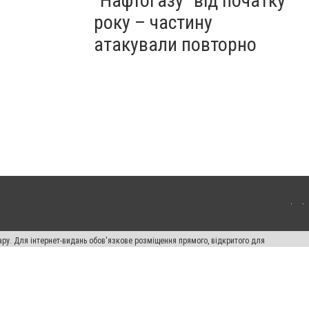
"Нафтогазу" від початку
року – частину
атакували повторно
ару. Для інтернет-видань обов'язкове розміщення прямого, відкритого для
лама" публікуються на правах реклами.
ості
Правила сайту