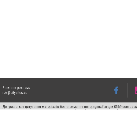
З питань реклами:
rek@citysites.ua
Допускається цитування матеріалів без отримання попередньої згоди 0569.com.ua за
пошукових систем гіперпосилання на цитовані статті не нижче другого абзацу в тек
Матеріали з плашками "Новини компаній", "Промо", "Партнерський матеріал", "Партнер
Реклама на сайті
Ф