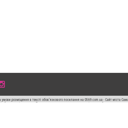
 умови розміщення в тексті обов'язкового посилання на 0569.com.ua - Сайт міста Сам
сті або в якості джерела. Порушення виняткових прав переслідується Законом.
ський спецпроєкт", "Політичні новини", "Пресреліз", "PR", "Офіційно", "Політична рек
раншиза "CitySites"
Правила класифайд
Редакційна політика
Політика конфіденційн