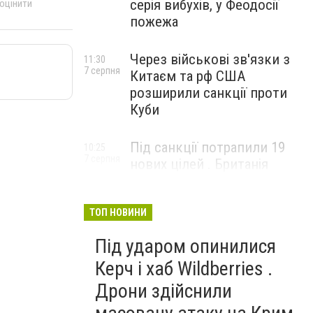
серія вибухів, у Феодосії
 оцінити
пожежа
Через військові зв'язки з
11:30
7 серпня
Китаєм та рф США
розширили санкції проти
Куби
Під санкції потрапили 19
10:25
7 серпня
нових цілей . Британія
вдарила по банках і
«тіньовому флоту» рф
ТОП НОВИНИ
Під ударом опинилися
Керч і хаб Wildberries .
Дрони здійснили