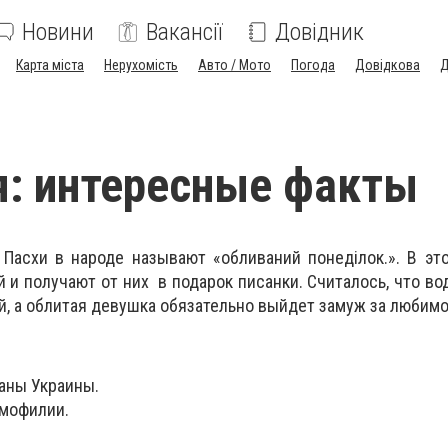
Новини
Вакансії
Довідник
Карта міста
Нерухомість
Авто / Мото
Погода
Довідкова
Д
я: интересные факты
Пасхи в народе называют «обливаний понеділок.». В эт
и получают от них в подарок писанки. Считалось, что вод
й, а облитая девушка обязательно выйдет замуж за любимо
аны Украины.
мофилии.