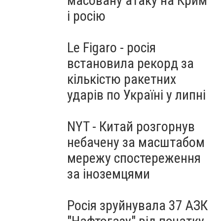
масовану атаку на Крим
і росію
Le Figaro - росія
встановила рекорд за
кількістю ракетних
ударів по Україні у липні
NYT - Китай розгорнув
небачену за масштабом
мережу спостереження
за іноземцями
Росія зруйнувала 37 АЗК