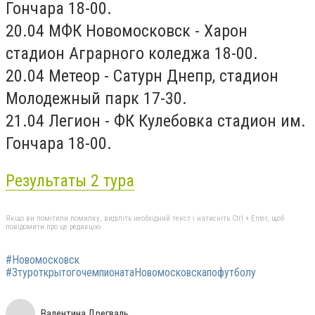
Гончара 18-00.
20.04 МФК Новомосковск - Харон
стадион Аграрного коледжа 18-00.
20.04 Метеор - Сатурн Днепр, стадион
Молодежный парк 17-30.
21.04 Легион - ФК Кулебовка стадион им.
Гончара 18-00.
Результаты 2 тура
Якщо ви помітили помилку, виділіть необхідний текст і натисніть Ctrl + Enter, щоб
повідомити про це редакцію
#Новомосковск
#3туроткрытогочемпионатаНовомосковскапофутболу
Валентина Дрегваль