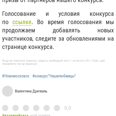
Голосование и условия конкурса
по
ссылке
. Во время голосования мы
продолжаем добавлять новых
участников, следите за обновлениями на
странице конкурса.
Якщо ви помітили помилку, виділіть необхідний текст і натисніть Ctrl + Enter, щоб
повідомити про це редакцію
#Новомосковск
#конкурс"Нашилюбимцы"
Валентина Дрегваль
0,0
Авторизуйтесь
, щоб оцінити