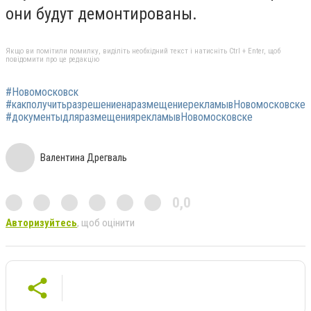
они будут демонтированы.
Якщо ви помітили помилку, виділіть необхідний текст і натисніть Ctrl + Enter, щоб
повідомити про це редакцію
#Новомосковск
#какполучитьразрешениенаразмещениерекламывНовомосковске
#документыдляразмещениярекламывНовомосковске
Валентина Дрегваль
0,0
Авторизуйтесь
, щоб оцінити