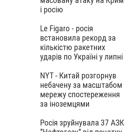
масовану атаку на Крим
і росію
Le Figaro - росія
встановила рекорд за
кількістю ракетних
ударів по Україні у липні
NYT - Китай розгорнув
небачену за масштабом
мережу спостереження
за іноземцями
Росія зруйнувала 37 АЗК