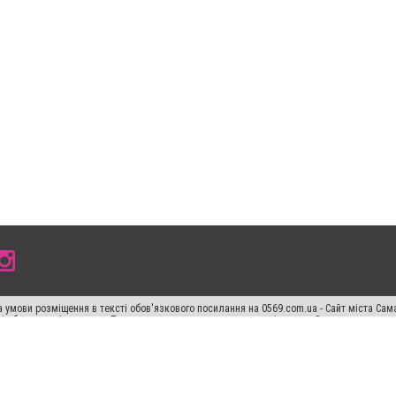
 умови розміщення в тексті обов'язкового посилання на 0569.com.ua - Сайт міста Сам
сті або в якості джерела. Порушення виняткових прав переслідується Законом.
ський спецпроєкт", "Політичні новини", "Пресреліз", "PR", "Офіційно", "Політична рек
раншиза "CitySites"
Правила класифайд
Редакційна політика
Політика конфіденційн