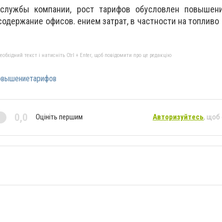
лужбы компании, рост тарифов обусловлен повышени
содержание офисов. ением затрат, в частности на топливо
бхідний текст і натисніть Ctrl + Enter, щоб повідомити про це редакцію
овышениетарифов
0,0
Оцініть першим
Авторизуйтесь
, щоб