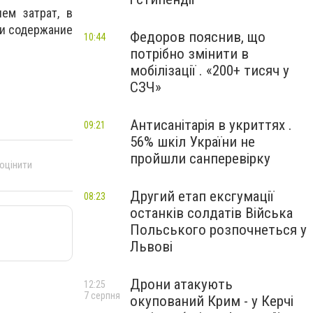
ем затрат, в
 и содержание
Федоров пояснив, що
10:44
потрібно змінити в
мобілізації . «200+ тисяч у
СЗЧ»
Антисанітарія в укриттях .
09:21
56% шкіл України не
пройшли санперевірку
 оцінити
Другий етап ексгумації
08:23
останків солдатів Війська
Польського розпочнеться у
Львові
Дрони атакують
12:25
7 серпня
окупований Крим - у Керчі