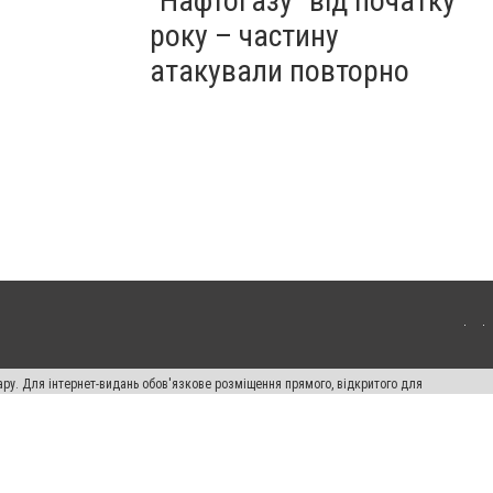
"Нафтогазу" від початку
року – частину
атакували повторно
ару. Для інтернет-видань обов'язкове розміщення прямого, відкритого для
лама" публікуються на правах реклами.
ості
Правила сайту