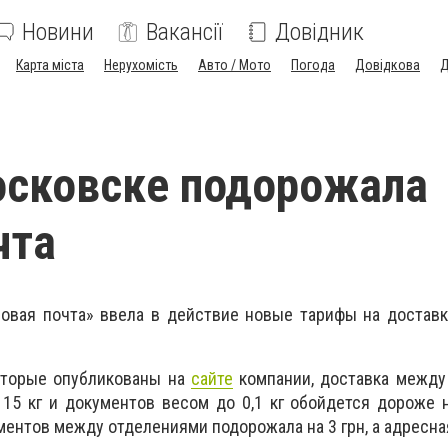
Новини
Вакансії
Довідник
Карта міста
Нерухомість
Авто / Мото
Погода
Довідкова
Д
осковске подорожала
чта
Новая почта» ввела в действие новые тарифы на достав
оторые опубликованы на
сайте
компании, доставка между
15 кг и документов весом до 0,1 кг обойдется дороже н
ентов между отделениями подорожала на 3 грн, а адресная 