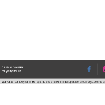
З питань реклами:
rek@citysites.ua
Допускається цитування матеріалів без отримання попередньої згоди 0569.com.ua за
пошукових систем гіперпосилання на цитовані статті не нижче другого абзацу в тек
Матеріали з плашками "Новини компаній", "Промо", "Партнерський матеріал", "Партнер
Реклама на сайті
Ф