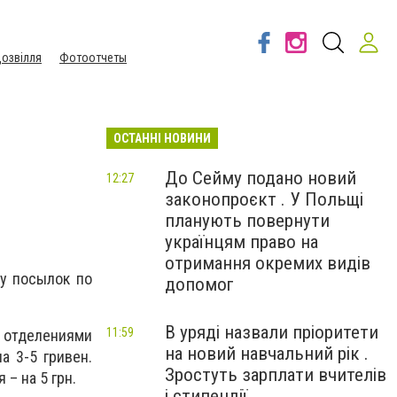
озвілля
Фотоотчеты
ОСТАННІ НОВИНИ
До Сейму подано новий
12:27
законопроєкт . У Польщі
планують повернути
українцям право на
отримання окремих видів
ку посылок по
допомог
В уряді назвали пріоритети
11:59
 отделениями
на новий навчальний рік .
а 3-5 гривен.
Зростуть зарплати вчителів
– на 5 грн.
і стипендії