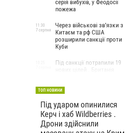
серія вибухів, у Феодосії
пожежа
Через військові зв'язки з
11:30
7 серпня
Китаєм та рф США
розширили санкції проти
Куби
Під санкції потрапили 19
10:25
7 серпня
нових цілей . Британія
вдарила по банках і
«тіньовому флоту» рф
ТОП НОВИНИ
Під ударом опинилися
Керч і хаб Wildberries .
Дрони здійснили