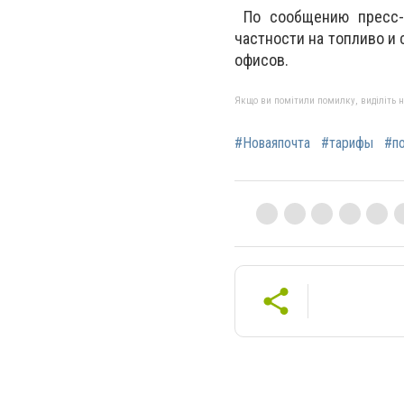
По сообщению пресс-с
частности на топливо и 
офисов.
Якщо ви помітили помилку, виділіть нео
#Новаяпочта
#тарифы
#п