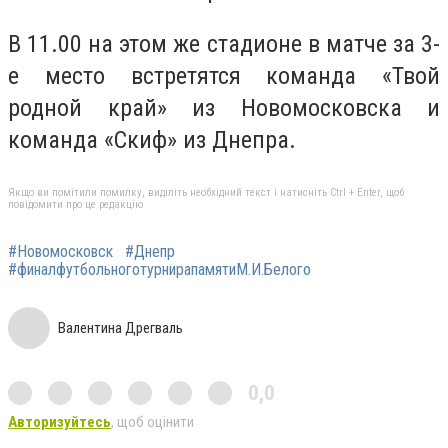
В 11.00 на этом же стадионе в матче за 3-
е место встретятся команда «Твой
родной край» из Новомосковска и
команда «Скиф» из Днепра.
Якщо ви помітили помилку, виділіть необхідний текст і натисніть Ctrl + Enter, щоб
повідомити про це редакцію
#Новомосковск
#Днепр
#финалфутбольноготурнирапамятиМ.И.Белого
Валентина Дрегваль
0,0
Авторизуйтесь
, щоб оцінити