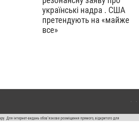
резонансну заяву про
українські надра . США
претендують на «майже
все»
ару. Для інтернет-видань обов'язкове розміщення прямого, відкритого для
лама" публікуються на правах реклами.