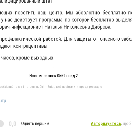
валифицированный штат.
ающих посетить наш центр. Мы абсолютно бесплатно 
у нас действует программа, по которой бесплатно выдел
а врач-инфекционист Наталья Николаевна Диброва.
профилактической работой. Для защиты от опасного заб
дают контрацептивы.
5 часов, кроме выходных.
Новомосковск 0569 спид 2
бхідний текст і натисніть Ctrl + Enter, щоб повідомити про це редакцію
нтр
0,0
Оцініть першим
Авторизуйтесь
, щоб