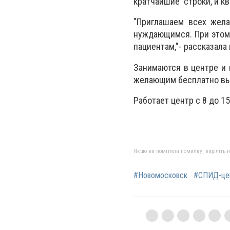
кратчайшие строки, и к
"Приглашаем всех жел
нуждающимся. При этом 
пациентам,"- рассказал
Занимаются в центре и 
желающим бесплатно вы
Работает центр с 8 до 1
Якщо ви помітили помилку, виділіть нео
#Новомосковск
#СПИД-це