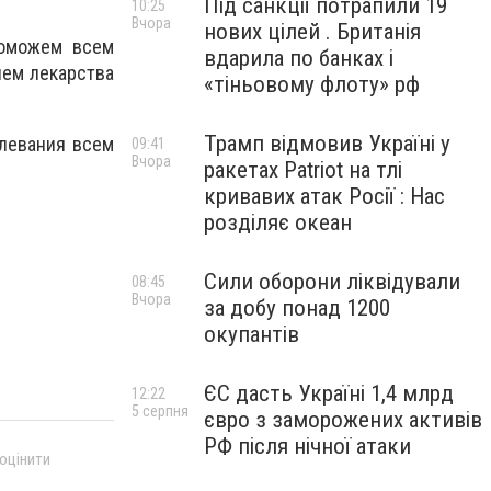
Під санкції потрапили 19
10:25
Вчора
нових цілей . Британія
поможем всем
вдарила по банках і
яем лекарства
«тіньовому флоту» рф
Трамп відмовив Україні у
олевания всем
09:41
Вчора
ракетах Patriot на тлі
кривавих атак Росії : Нас
розділяє океан
Сили оборони ліквідували
08:45
Вчора
за добу понад 1200
окупантів
ЄС дасть Україні 1,4 млрд
12:22
5 серпня
євро з заморожених активів
РФ після нічної атаки
 оцінити