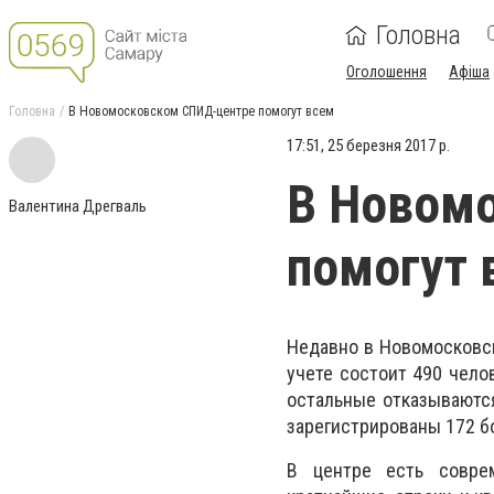
Головна
Оголошення
Афіша
Головна
В Новомосковском СПИД-центре помогут всем
17:51, 25 березня 2017 р.
В Новом
Валентина Дрегваль
помогут 
Недавно в Новомосковс
учете состоит 490 челов
остальные отказываютс
зарегистрированы 172 
В центре есть соврем