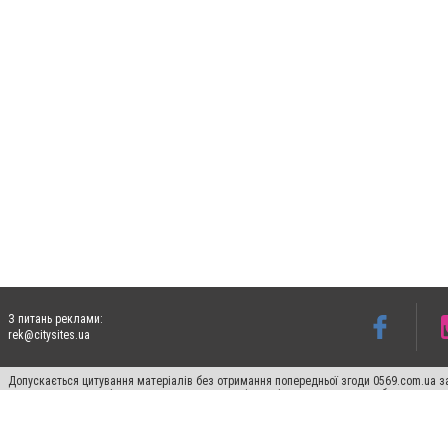
З питань реклами:
rek@citysites.ua
Допускається цитування матеріалів без отримання попередньої згоди 0569.com.ua за
пошукових систем гіперпосилання на цитовані статті не нижче другого абзацу в тек
Матеріали з плашками "Новини компаній", "Промо", "Партнерський матеріал", "Партнер