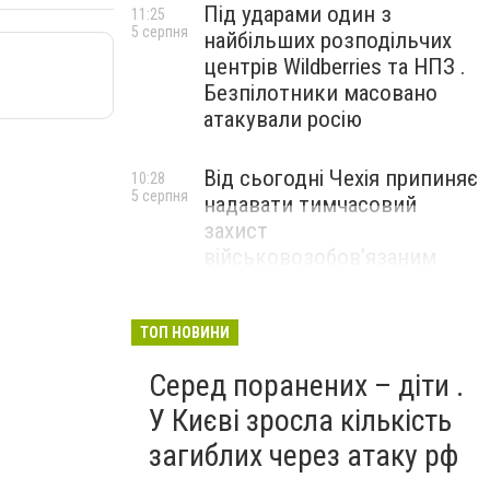
Під ударами один з
11:25
5 серпня
найбільших розподільчих
центрів Wildberries та НПЗ .
Безпілотники масовано
атакували росію
Від сьогодні Чехія припиняє
10:28
5 серпня
надавати тимчасовий
захист
військовозобов’язаним
українцям
ТОП НОВИНИ
Серед поранених – діти .
У Києві зросла кількість
загиблих через атаку рф