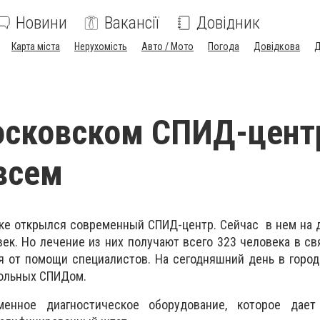
Новини
Вакансії
Довідник
Карта міста
Нерухомість
Авто / Мото
Погода
Довідкова
Д
осковском СПИД-цент
всем
ке открылся современный СПИД-центр. Сейчас в нем на 
ек. Но лечение из них получают всего 323 человека в свя
я от помощи специалистов. На сегодняшний день в горо
больных СПИДом.
енное диагностическое оборудование, которое дает