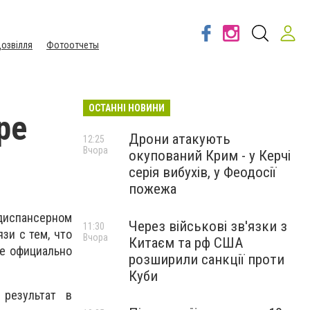
озвілля
Фотоотчеты
ОСТАННІ НОВИНИ
ре
Дрони атакують
12:25
Вчора
окупований Крим - у Керчі
серія вибухів, у Феодосії
пожежа
диспансерном
Через військові зв'язки з
11:30
зи с тем, что
Вчора
Китаєм та рф США
де официально
розширили санкції проти
Куби
 результат в