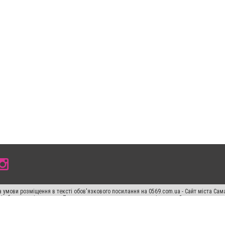
 умови розміщення в тексті обов'язкового посилання на 0569.com.ua - Сайт міста Сам
сті або в якості джерела. Порушення виняткових прав переслідується Законом.
ський спецпроєкт", "Політичні новини", "Пресреліз", "PR", "Офіційно", "Політична рек