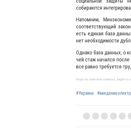
социальной защиты н
собираются интегрирова
Напомним, Минэконом
соответствующий закон
есть единая база данны
нет необходимости дубл
Однако база данных, о 
чей стаж начался после 
все равно требуется тру
Якщо ви помітили помилку, виділіть нео
#Украина
#введениеэлект