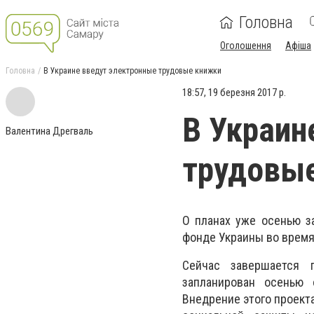
Головна
Оголошення
Афіша
Головна
В Украине введут электронные трудовые книжки
18:57, 19 березня 2017 р.
В Украин
Валентина Дрегваль
трудовы
О планах уже осенью з
фонде Украины во время 
Сейчас завершается п
запланирован осенью
Внедрение этого проект