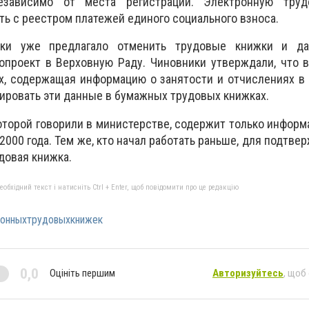
езависимо от места регистрации. Электронную труд
ть с реестром платежей единого социального взноса.
ики уже предлагало отменить трудовые книжки и да
опроект в Верховную Раду. Чиновники утверждали, что 
х, содержащая информацию о занятости и отчислениях в
ировать эти данные в бумажных трудовых книжках.
которой говорили в министерстве, содержит только информ
2000 года. Тем же, кто начал работать раньше, для подтве
довая книжка.
бхідний текст і натисніть Ctrl + Enter, щоб повідомити про це редакцію
ронныхтрудовыхкнижек
0,0
Оцініть першим
Авторизуйтесь
, щоб