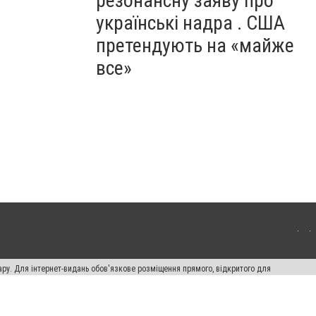
резонансну заяву про
українські надра . США
претендують на «майже
все»
ару. Для інтернет-видань обов'язкове розміщення прямого, відкритого для
лама" публікуються на правах реклами.