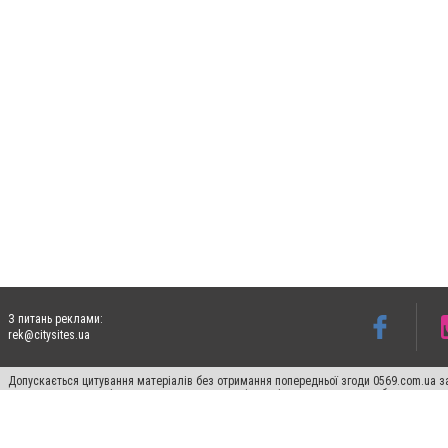
З питань реклами:
rek@citysites.ua
Допускається цитування матеріалів без отримання попередньої згоди 0569.com.ua за
пошукових систем гіперпосилання на цитовані статті не нижче другого абзацу в тек
Матеріали з плашками "Новини компаній", "Промо", "Партнерський матеріал", "Партнер