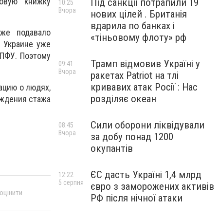
овую книжку
Під санкції потрапили 19
10:25
Вчора
нових цілей . Британія
вдарила по банках і
же подавало
«тіньовому флоту» рф
в Украине уже
 ПФУ. Поэтому
Трамп відмовив Україні у
09:41
Вчора
ракетах Patriot на тлі
кривавих атак Росії : Нас
ацию о людях,
розділяє океан
рждения стажа
Сили оборони ліквідували
08:45
Вчора
за добу понад 1200
окупантів
ЄС дасть Україні 1,4 млрд
12:22
5 серпня
євро з заморожених активів
 оцінити
РФ після нічної атаки