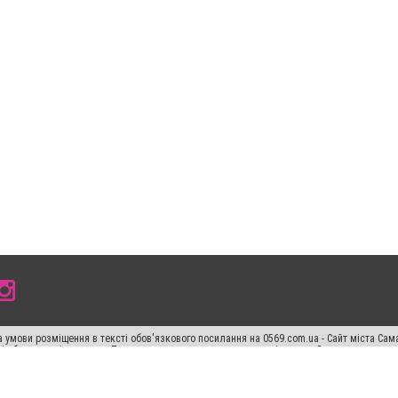
 умови розміщення в тексті обов'язкового посилання на 0569.com.ua - Сайт міста Сам
сті або в якості джерела. Порушення виняткових прав переслідується Законом.
ський спецпроєкт", "Політичні новини", "Пресреліз", "PR", "Офіційно", "Політична рек