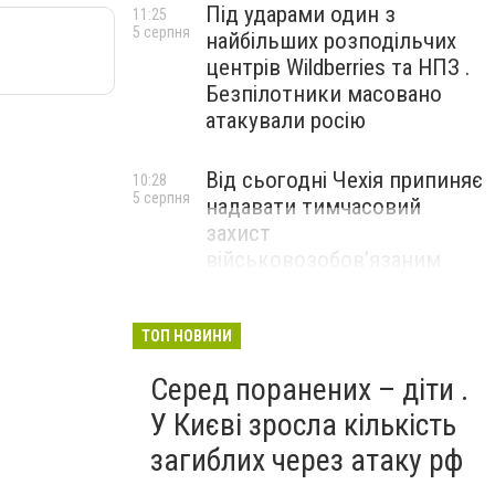
Під ударами один з
11:25
5 серпня
найбільших розподільчих
центрів Wildberries та НПЗ .
Безпілотники масовано
атакували росію
Від сьогодні Чехія припиняє
10:28
5 серпня
надавати тимчасовий
захист
військовозобов’язаним
українцям
ТОП НОВИНИ
Серед поранених – діти .
У Києві зросла кількість
загиблих через атаку рф