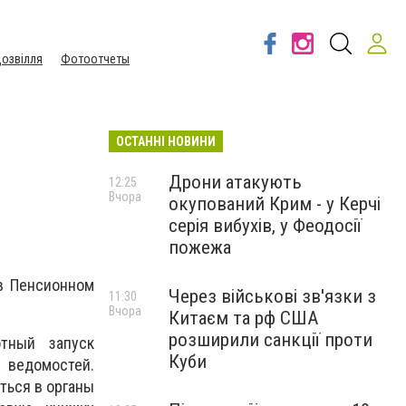
озвілля
Фотоотчеты
ОСТАННІ НОВИНИ
Дрони атакують
12:25
Вчора
окупований Крим - у Керчі
серія вибухів, у Феодосії
пожежа
в Пенсионном
Через військові зв'язки з
11:30
Вчора
Китаєм та рф США
розширили санкції проти
отный запуск
Куби
ведомостей.
ться в органы