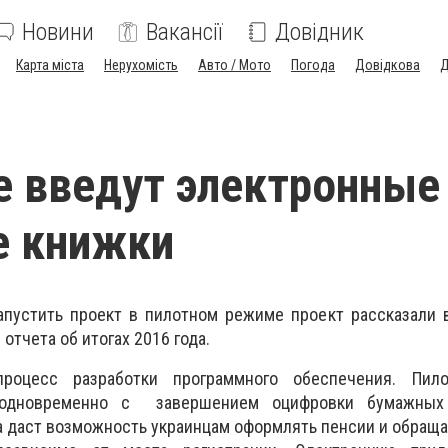
Новини
Вакансії
Довідник
Карта міста
Нерухомість
Авто / Мото
Погода
Довідкова
Д
е введут электронные
е книжки
апустить проект в пилотном режиме проект рассказали 
отчета об итогах 2016 года.
роцесс разработки программного обеспечения. Пил
 одновременно с завершением оцифровки бумажных 
а даст возможность украинцам оформлять пенсии и обраща