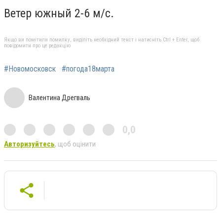
Ветер южный 2-6 м/с.
Якщо ви помітили помилку, виділіть необхідний текст і натисніть Ctrl + Enter, щоб
повідомити про це редакцію
#Новомосковск
#погода18марта
Валентина Дрегваль
0,0
Авторизуйтесь
, щоб оцінити