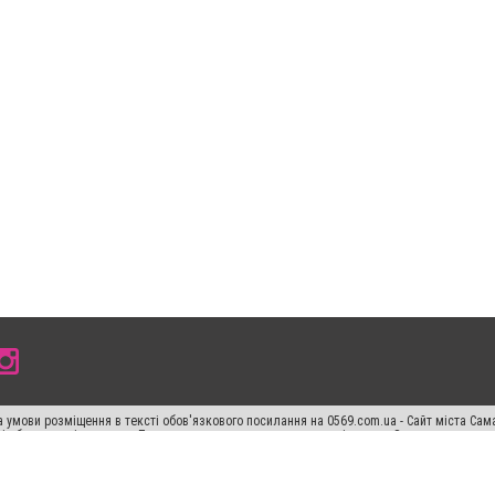
 умови розміщення в тексті обов'язкового посилання на 0569.com.ua - Сайт міста Сам
сті або в якості джерела. Порушення виняткових прав переслідується Законом.
ський спецпроєкт", "Політичні новини", "Пресреліз", "PR", "Офіційно", "Політична рек