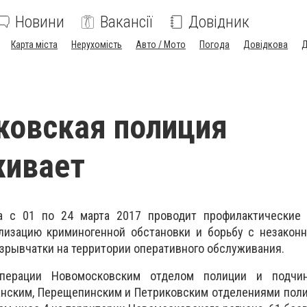
Новини
Вакансії
Довідник
Карта міста
Нерухомість
Авто / Мото
Погода
Довідкова
Д
ковская полиция
живает
а с 01 по 24 марта 2017 проводит профилактические 
лизацию криминогенной обстановки и борьбу с незакон
взрывчатки на территории оперативного обслуживания.
перации Новомосковским отделом полиции и подчи
нским, Перещепинским и Петриковским отделениями поли