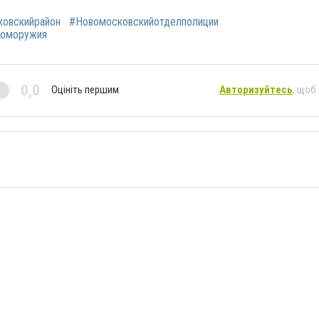
овскийрайон
#Новомосковскийотделполиции
томоружия
0,0
Оцініть першим
Авторизуйтесь
, щоб