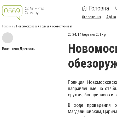
Головна
Оголошення
Афіша
Головна
Новомосковская полиция обезоруживает
20:24, 14 березня 2017 р.
Новомос
Валентина Дрегваль
обезору
Полиция Новомосковск
направленные на стаби
оружия, боеприпасов и 
В ходе проведения о
Магдалиновским, Царича