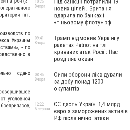
ой патрон (31
Під санкції потрапили 19
10:25
Вчора
оперативного
нових цілей . Британія
рритории пгт.
вдарила по банках і
«тіньовому флоту» рф
оизводств по
Трамп відмовив Україні у
09:41
декса Украины
Вчора
ракетах Patriot на тлі
твами», - по
кривавих атак Росії : Нас
редственно в
розділяє океан
ольно сдано
Сили оборони ліквідували
08:45
Вчора
за добу понад 1200
окупантів
 совершившее
 от уголовной
ЄС дасть Україні 1,4 млрд
12:22
боеприпасов,
5 серпня
євро з заморожених активів
РФ після нічної атаки