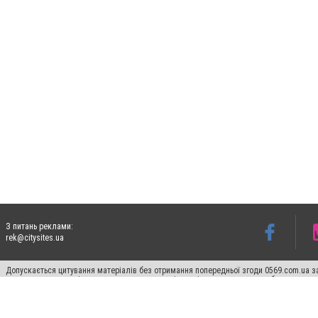
З питань реклами:
rek@citysites.ua
Допускається цитування матеріалів без отримання попередньої згоди 0569.com.ua за
пошукових систем гіперпосилання на цитовані статті не нижче другого абзацу в тек
Матеріали з плашками "Новини компаній", "Промо", "Партнерський матеріал", "Партнер