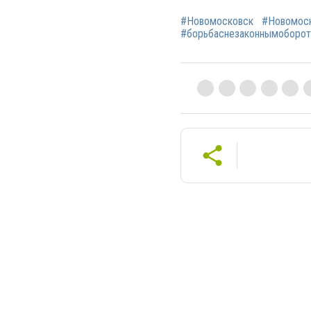
#Новомосковск
#Новомоск
#борьбаснезаконнымоборо