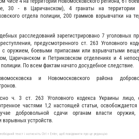
ом чисе 4 на территории Новомосковского региона, 61 боев
е, 30 - в Царичанском), 4 гранаты на территории 
овского отдела полиции, 200 граммов взрывчатки на те
дебных расследований зарегистрировано 7 уголовных пр
преступления, предусмотренного ст. 263 Уголовного ко
 с оружием, боевыми припасами или взрывчатыми вещес
ом, Царичанском и Петриковском отделениях и 4 непос
полиции. По всем фактам начато досудебное следствие.
вомосковска и Новомосковского района добров
тронов.
асно ч. 3 ст. 263 Уголовного кодекса Украины лицо,
отренное частями 1,2 настоящей статьи, освобождается
учае добровольной сдачи органам власти оружия, 
и взрывных устройств.
бхідний текст і натисніть Ctrl + Enter, щоб повідомити про це редакцію