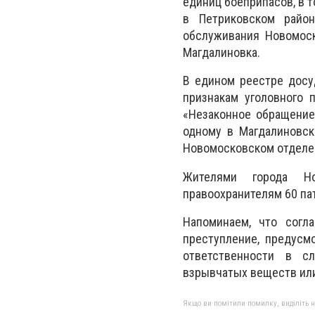
единиц боеприпасов, в т
в Петриковском район
обслуживания Новомоск
Магдалиновка.
В едином реестре досу
признакам уголовного 
«Незаконное обращение
одному в Магдалиновск
Новомосковском отделе 
Жителями города Но
правоохранителям 60 па
Напоминаем, что согл
преступление, предусм
ответственности в сл
взрывчатых веществ ил
Якщо ви помітили помилку, виділіть нео