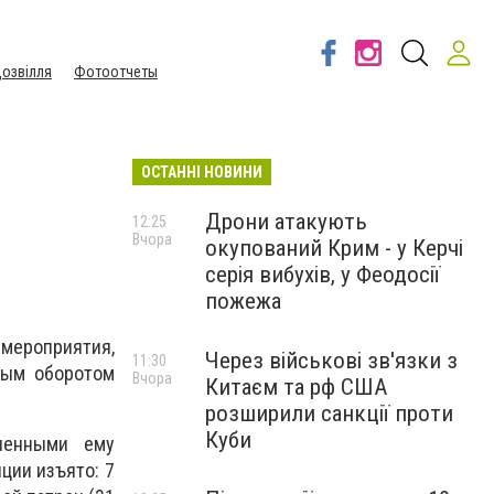
озвілля
Фотоотчеты
ОСТАННІ НОВИНИ
Дрони атакують
12:25
Вчора
окупований Крим - у Керчі
серія вибухів, у Феодосії
пожежа
мероприятия,
Через військові зв'язки з
11:30
ным оборотом
Вчора
Китаєм та рф США
розширили санкції проти
Куби
ненными ему
ции изъято: 7