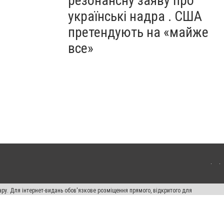
резонансну заяву про
українські надра . США
претендують на «майже
все»
ару. Для інтернет-видань обов'язкове розміщення прямого, відкритого для
лама" публікуються на правах реклами.