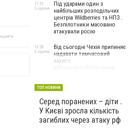
Під ударами один з
11:25
5 серпня
найбільших розподільчих
центрів Wildberries та НПЗ .
Безпілотники масовано
атакували росію
 оцінити
Від сьогодні Чехія припиняє
10:28
5 серпня
надавати тимчасовий
захист
військовозобов’язаним
українцям
ТОП НОВИНИ
Серед поранених – діти .
У Києві зросла кількість
загиблих через атаку рф