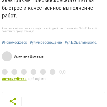
электрикам Новомосковского ККП за
быстрое и качественное выполнение
работ.
Якщо ви помітили помилку, виділіть необхідний текст і натисніть Ctrl + Enter, щоб
повідомити про це редакцію
#Новомосковск
#уличноеосвещение
#ул.Б.Хмельницкого.
Валентина Дрегваль
0,0
Авторизуйтесь
, щоб оцінити