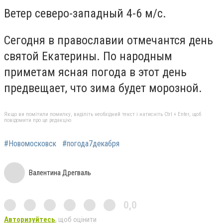
Ветер северо-западный 4-6 м/с.
Сегодня в православии отмечантся день
святой Екатерины. По народным
приметам ясная погода в этот день
предвещает, что зима будет морозной.
Якщо ви помітили помилку, виділіть необхідний текст і натисніть Ctrl + Enter, щоб
повідомити про це редакцію
#Новомосковск
#погода7декабря
Валентина Дрегваль
0,0
Авторизуйтесь
, щоб оцінити