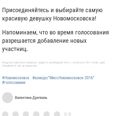
Присоединяйтесь и выбирайте самую
красивую девушку Новомосковска!
Напоминаем, что во время голосования
разрешается добавление новых
участниц.
Якщо ви помітили помилку, виділіть необхідний текст і натисніть Ctrl + Enter, щоб
повідомити про це редакцію
#Новомосковск
#конкурс"МиссНовомосковск-2016"
#голосование
Валентина Дрегваль
0,0