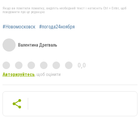
Якщо ви помітили помилку, виділіть необхідний текст і натисніть Ctrl + Enter, щоб
повідомити про це редакцію
#Новомосковск
#погода24ноября
Валентина Дрегваль
0,0
Авторизуйтесь
, щоб оцінити