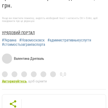
грн.
Якщо ви помітили помилку, виділіть необхідний текст і натисніть Ctrl + Enter, щоб
повідомити про це редакцію
УРЯДОВИЙ ПОРТАЛ
#Украина
#Новомосковск
#административныеуслугги
#стоимостьзагранпаспорта
Валентина Дрегваль
0,0
Авторизуйтесь
, щоб оцінити