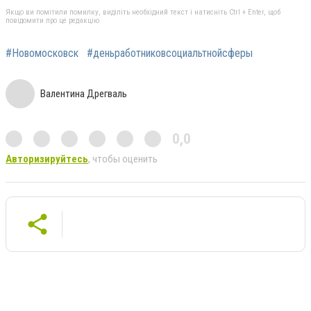
Якщо ви помітили помилку, виділіть необхідний текст і натисніть Ctrl + Enter, щоб
повідомити про це редакцію
#Новомосковск
#деньработниковсоциальтнойсферы
Валентина Дрегваль
0,0
Авторизируйтесь
, чтобы оценить