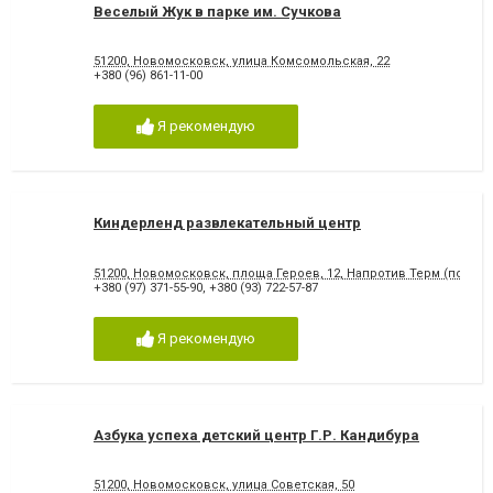
Веселый Жук в парке им. Сучкова
51200, Новомосковск, улица Комсомольская, 22
+380 (96) 861-11-00
Я рекомендую
Киндерленд развлекательный центр
51200, Новомосковск, площа Героев, 12, Напротив Терм (поне
+380 (97) 371-55-90
,
+380 (93) 722-57-87
Я рекомендую
Азбука успеха детский центр Г.Р. Кандибура
51200, Новомосковск, улица Советская, 50