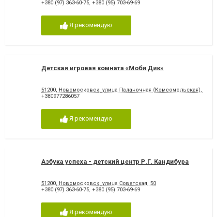
+380 (97) 363-60-75
,
+380 (95) 703-69-69
Я рекомендую
Детская игровая комната «Моби Дик»
51200, Новомосковск, улица Паланочная (Комсомольская), 41, 
+380977286057
Я рекомендую
Азбука успеха - детский центр Р.Г. Кандибура
51200, Новомосковск, улица Советская, 50
+380 (97) 363-60-75
,
+380 (95) 703-69-69
Я рекомендую