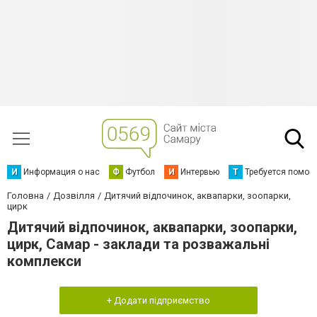
И
Информация о нас
Ф
Футбол
И
Интервью
Т
Требуется помощ
Головна
Дозвілля
Дитячий відпочинок, аквапарки, зоопарки,
цирк
Дитячий відпочинок, аквапарки, зоопарки,
цирк, Самар - заклади та розважальні
комплекси
+ Додати підприємство