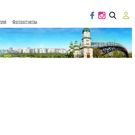
лля
Фотоотчеты