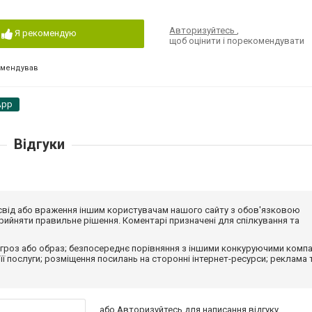
Авторизуйтесь
,
Я рекомендую
щоб оцінити і порекомендувати
омендував
App
Відгуки
досвід або враження іншим користувачам нашого сайту з обов'язковою
ийняти правильне рішення. Коментарі призначені для спілкування та
гроз або образ; безпосереднє порівняння з іншими конкуруючими компа
 її послуги; розміщення посилань на сторонні інтернет-ресурси; реклама 
або
Авторизуйтесь
для написання відгуку