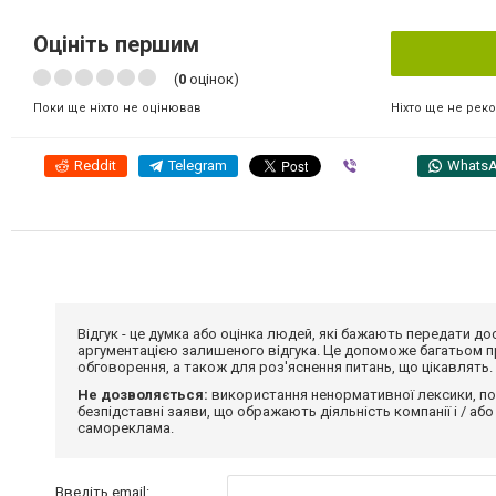
Оцініть першим
(
0
оцінок)
Ніхто ще не рек
Поки ще ніхто не оцінював
Reddit
Telegram
Viber
Whats
Відгук - це думка або оцінка людей, які бажають передати 
аргументацією залишеного відгука. Це допоможе багатьом пр
обговорення, а також для роз'яснення питань, що цікавлять.
Не дозволяється:
використання ненормативної лексики, по
безпідставні заяви, що ображають діяльність компанії і / або
самореклама.
Введіть email: