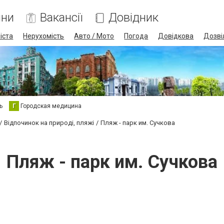
ини
Вакансії
Довідник
іста
Нерухомість
Авто / Мото
Погода
Довідкова
Дозві
ь
Г
Городская медицина
Відпочинок на природі, пляжі
Пляж - парк им. Сучкова
Пляж - парк им. Сучкова