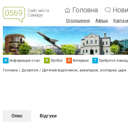
Головна
Нов
Оголошення
Афіша
Карта м
И
Информация о нас
Ф
Футбол
И
Интервью
Т
Требуется помощ
Головна
Дозвілля
Дитячий відпочинок, аквапарки, зоопарки, цирк
Опис
Відгуки