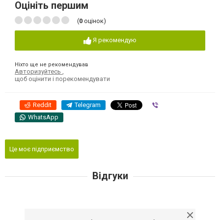
Оцініть першим
(
0
оцінок)
Я рекомендую
Ніхто ще не рекомендував
Авторизуйтесь
,
щоб оцінити і порекомендувати
Reddit
Telegram
Viber
WhatsApp
Це моє підприємство
Відгуки